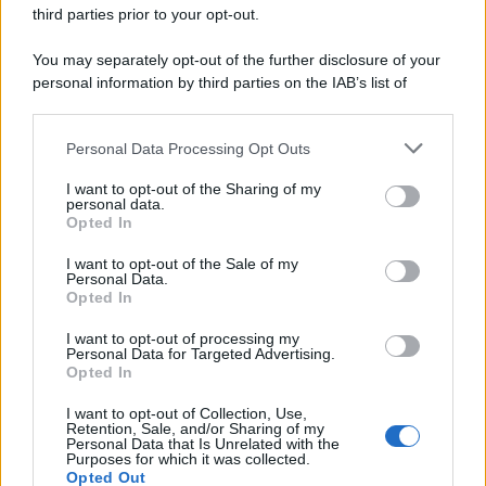
third parties prior to your opt-out.
You may separately opt-out of the further disclosure of your
personal information by third parties on the IAB’s list of
downstream participants.
Personal Data Processing Opt Outs
This information may also be disclosed by us to third parties
on the IAB’s List of Downstream Participants that may further
I want to opt-out of the Sharing of my
disclose it to other third parties.
personal data.
Opted In
Please note that this website/app uses one or more Google
services and may gather and store information including but
I want to opt-out of the Sale of my
Personal Data.
not limited to your visit or usage behaviour. You may click to
Opted In
grant or deny consent to Google and its third-party tags to
use your data for below specified purposes in below Google
I want to opt-out of processing my
consent section.
Personal Data for Targeted Advertising.
Opted In
I want to opt-out of Collection, Use,
Retention, Sale, and/or Sharing of my
Personal Data that Is Unrelated with the
Purposes for which it was collected.
Opted Out