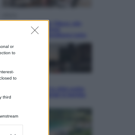
Lifestyle
Dal blush Charlotte Tilbury alle
tote bag: perché ormai
collezioniamo e rivendiamo tutto
sonal or
ection to
nterest-
closed to
Esteri
Perché Hiroshima: la città scelta
per mostrare al mondo la bomba
 third
atomica
Downstream
er and store