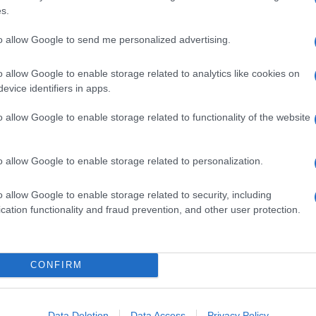
r assegnare all’imposta sulla casa la progressività che
s.
che in Germania e Francia è infatti molto più
to allow Google to send me personalized advertising.
fiscale si fanno male degli aggiustamenti
one è che le politiche economiche non cambiano e
o allow Google to enable storage related to analytics like cookies on
darsi a cambiare governo o ministro, basta
evice identifiers in apps.
o allow Google to enable storage related to functionality of the website
 la consuetudine dei governi-ministri tecnici ad
view: il governo Monti l’aveva affidata a Enrico
zi, il governo Letta ha addirittura reimportato in
ernazionale (Carlo Cottarelli). Non c’è dubbio:
o allow Google to enable storage related to personalization.
darli? Tanto nessuno riesce a tagliare le spese in
si fa, il problema è di avere governi con il coraggio
o allow Google to enable storage related to security, including
 sufficiente una massaia.
cation functionality and fraud prevention, and other user protection.
CONFIRM
Data Deletion
Data Access
Privacy Policy