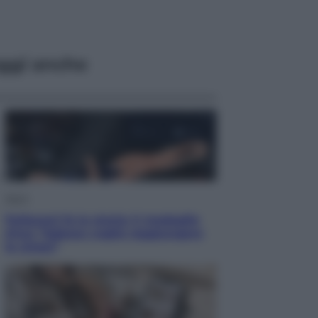
ggi anche
Sport
Pellacani fa la storia: 5 medaglie
d’oro “Adesso voglio raggiungere
le cinesi”