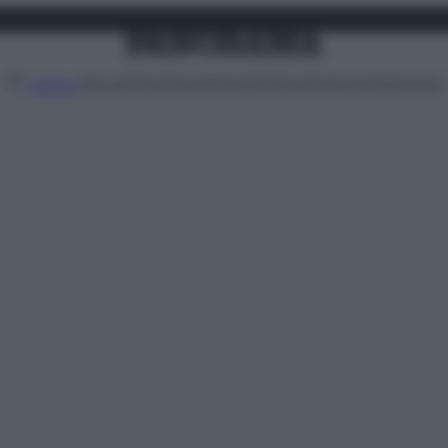
Attualità
Lifestyle
Moda
Video
Podcast
Abbonati
MENU