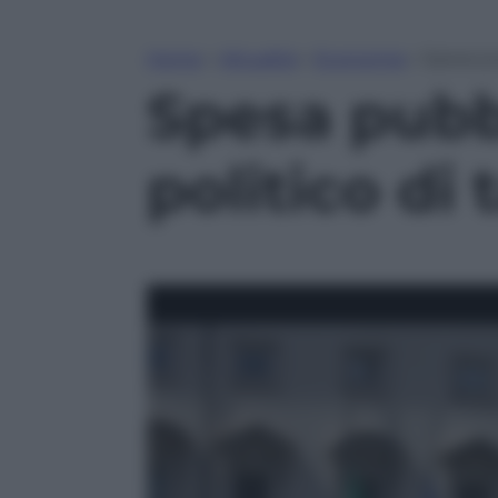
Home
»
Attualità
»
Economia
»
Spesa pu
Spesa pubb
politico di 