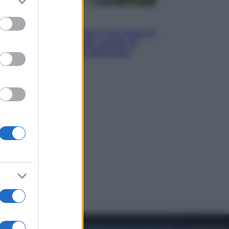
to grant or
ed purposes
Viaggi
La Thailandia segreta è sul mare: 8
luoghi tra delfini rosa, grotte di
smeraldo e villaggi sull’acqua