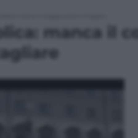
bblica: manca il coraggio politico di tagliare
lica: manca il c
tagliare