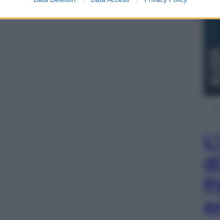
L
d
P
e