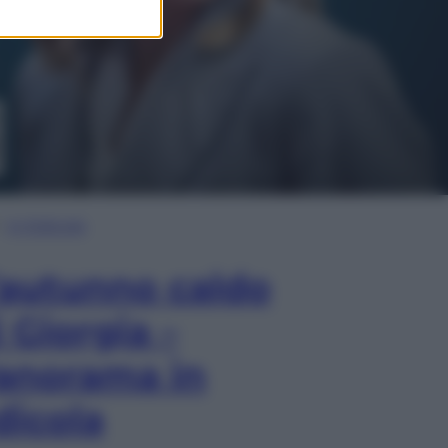
In Edicola
’autunno caldo
i Giorgia –
anorama in
dicola