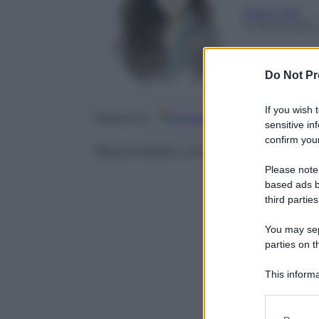
Ester Faia
11 Novembre 
Do Not Pr
If you wish 
Google
Discover
Fo
Seguici su
sensitive in
confirm your
Basterebbe una massaia
Please note
based ads b
third parties
You may sepa
parties on t
This informa
Participants
Please note