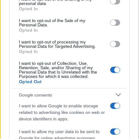
disclose it to other third parties.
personal data.
Opted In
Please note that this website/app uses one or more Google
services and may gather and store information including but
I want to opt-out of the Sale of my
Personal Data.
not limited to your visit or usage behaviour. You may click to
Opted In
grant or deny consent to Google and its third-party tags to
use your data for below specified purposes in below Google
I want to opt-out of processing my
consent section.
Personal Data for Targeted Advertising.
Opted In
I want to opt-out of Collection, Use,
Retention, Sale, and/or Sharing of my
Personal Data that Is Unrelated with the
Purposes for which it was collected.
Opted Out
Google consents
I want to allow Google to enable storage
related to advertising like cookies on web or
device identifiers in apps.
I want to allow my user data to be sent to
Google for online advertising purposes.