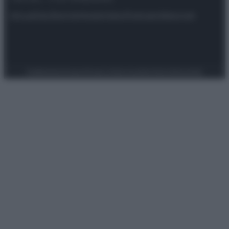
Attualità
Lifestyle
Moda
Video
Podcast
Abbonati
Preferenze Privacy
Privacy Policy
Cookie Policy
Note legali