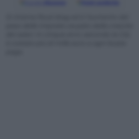
Google
Discover
Fonti preferite
Si chiama fiscal drag ed è l’aumento del
peso delle imposte causato dalla crescita
dei salari. In cinque anni, secondo la Cisl,
è costato più di mille euro a ogni busta
paga.