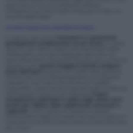
deriva da un mix concomitante di fattori:
l’inflazione, l’aumento delle retribuzioni lorde e la
crescita delle tasse.
LE ALTE TASSE SUL LAVORO IN ITALIA
In pratica, ogni anno
i lavoratori e i pensionati
guadagnano mediamente un po’ di più
, in valore
assoluto, per effetto degli scatti automatici della
retribuzione, che viene adeguata del tutto o in
parte all’aumento dei prezzi. Peccato che, sul fronte
opposto, tutti
questi maggiori introiti vengano
erosi dall’irpef
(imposta sui redditi delle persone
fisiche) che è una tassa progressiva con aliquote
crescenti: man mano che aumenta il reddito
imponibile, cresce anche in percentuale l’incidenza
dell’imposta. Come se non bastasse,
il peso
complessivo dell’irpef è salito negli ultimi anni
anche per effetto delle addizionali comunali e
regionali,
cioè le quote di imposta incassate
direttamente dagli enti locali, che hanno subito un
notevole incremento dopo essere rimaste bloccate
per un po’.