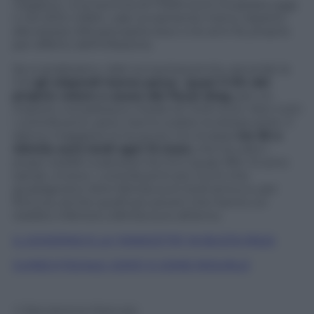
negativo. Una somma di 17.500 euro incassata oggi
o nel 2012, infatti, vale ovviamente meno rispetto
alla stessa cifra percepita due o tre anni fa, proprio
per effetto dell’inflazione.
Se si analizzano i dati sul quinquennio, secondo la
Cisl
gli stipendi hanno perso quasi il 6% del
proprio valore a causa del fiscal drag,
per un
importo complessivo medio di 1.040 euro. Non tutti
i contribuenti, però, hanno subito la stessa sorte. Il
danno maggiore lo ha avuto chi incassa
tra 30 e
40mila euro lordi ogni 12 mesi,
che ha visto i
propri redditi svalutarsi tra il 6 e quasi l’8%. Si sono
salvati, invece, i contribuenti più ricchi che
guadagnano oltre 55mila euro lordi annui e, per
fortuna, anche quelli più poveri che hanno un
reddito inferiore a 8mila euro all’anno.
IL GOVERNO E LA “MANCETTA” IN BUSTA PAGA
CUNEO FISCALE: COS’E’ E COME RIDURLO
© Riproduzione Riservata