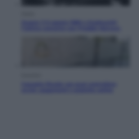
Musica
Queen: il 9 agosto 1986 a Knebworth
l’ultimo concerto con Freddie Mercury
Economia
Cassetto fiscale: ora puoi controllare
avvisi, pagamenti e pratiche online