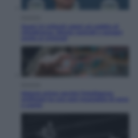
Economia
Quasi 1,5 miliardi rubati col reddito di
cittadinanza. Niente controlli e assegni
anche ai criminali
Economia
Materie prime: perché l’Intelligenza
Artificiale ha una sete insaziabile di rame
e uranio