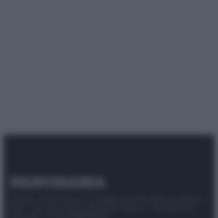
© 2025 – Panorama s.r.l. (Gruppo Società Editrice Italiana
spa) – Via Vittor Pisani 28, 20124 Milano – riproduzione
riservata – P.IVA 10518230965