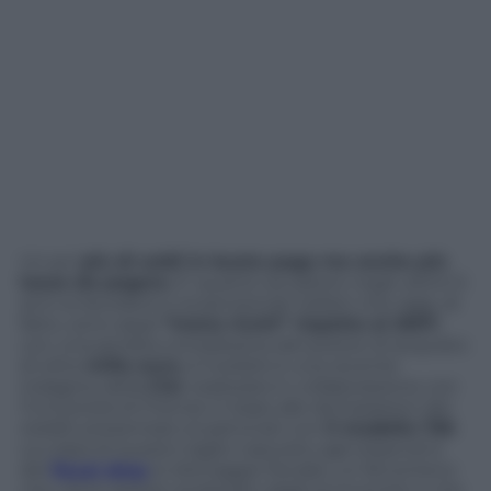
Un po’
più di soldi in busta paga ma anche più
tasse da pagare.
E’ quanto accaduto negli ultimi 5
anni ai lavoratori e ai pensionati italiani che oggi, di
fatto, sono assai
“meno ricchi” rispetto al 2007
,
con una perdita complessiva del potere di acquisto
di oltre
mille euro.
A rivelarlo è una recente
indagine della
Cisl
, realizzata in collaborazione con
l’Università di Firenze in base alle dichiarazioni dei
redditi presentate ai patronati con
il modello 730
.
La colpa di questo taglio nascosto agli stipendi è
del
fiscal drag
(o drenaggio fiscale), un fenomeno
che viene spesso analizzato dagli economisti e che