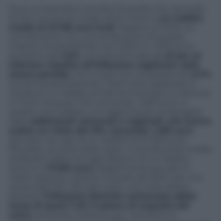
Ecco un esempio concreto di quello che, secondo
la Cisl, è avvenuto negli ultimi 3 anni a
un reddito
medio di 21.728 euro lordi
. Rispetto al 2010, un
contribuente con una retribuzione di questo
importo ha beneficiato tra il 2010 e il 2012 di un
aumento del
2,5%
, una percentuale già
di per sé
inferiore rispetto all’inflazione registrata nello
stesso periodo
, che è stata nel complesso del
5,7%
.
Contemporaneamente, l’irpef netta applicata in
media su un reddito di tale ammontare è cresciuta
in 3 anni di quasi il 5%, toccando i 3.817 euro. A
questo mini-salasso, si è aggiunta poi la stangata
delle
addizionali comunali e regionali, che hanno
subito un rialzo del 31%, toccando i 408 euro
(sempre nel caso di un reddito di 21.728 euro).
Risultato: al netto delle tasse, il contribuente medio
analizzato dalla Cisl oggi dispone di un reddito
attorno a
17.500 euro
, leggermente più alto in
valore assoluto rispetto a quello del 2010, per una
quota dell’1,5%. Peccato, però, che nello stesso
periodo
l’inflazione (benché contenuta) abbia
eroso di quasi il 6% il potere di acquisto dei
salari
, portando il bilancio per i lavoratori in