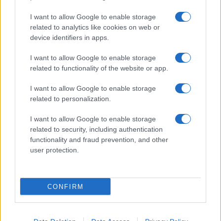
I want to allow Google to enable storage
related to analytics like cookies on web or
device identifiers in apps.
I want to allow Google to enable storage
related to functionality of the website or app.
I want to allow Google to enable storage
related to personalization.
I want to allow Google to enable storage
related to security, including authentication
functionality and fraud prevention, and other
user protection.
CONFIRM