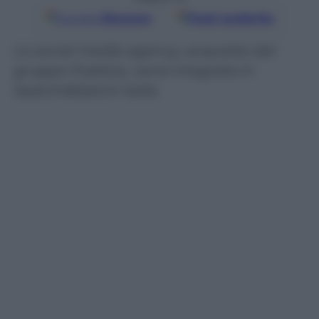
Google
Discover
Fonti preferite
La social media agency, acquisita dal
gruppo Publicis, verrà integrata in
Saatchi&Satchi Italia