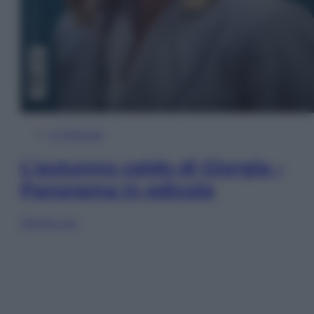
In Edicola
L’autunno caldo di Giorgia –
Panorama in edicola
Sfoglia ora