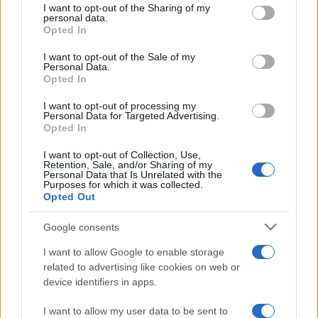
I want to opt-out of the Sharing of my
disclose it to other third parties.
personal data.
Opted In
Please note that this website/app uses one or more Google
services and may gather and store information including but
I want to opt-out of the Sale of my
Personal Data.
not limited to your visit or usage behaviour. You may click to
Opted In
grant or deny consent to Google and its third-party tags to
use your data for below specified purposes in below Google
I want to opt-out of processing my
consent section.
Personal Data for Targeted Advertising.
Opted In
I want to opt-out of Collection, Use,
Retention, Sale, and/or Sharing of my
Personal Data that Is Unrelated with the
Purposes for which it was collected.
Opted Out
Google consents
I want to allow Google to enable storage
related to advertising like cookies on web or
device identifiers in apps.
I want to allow my user data to be sent to