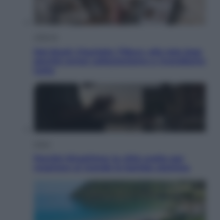
Lifestyle
Dal blush Charlotte Tilbury alle tote bag:
perché ormai collezioniamo e rivendiamo
tutto
Esteri
Perché Hiroshima: la città scelta per
mostrare al mondo la bomba atomica