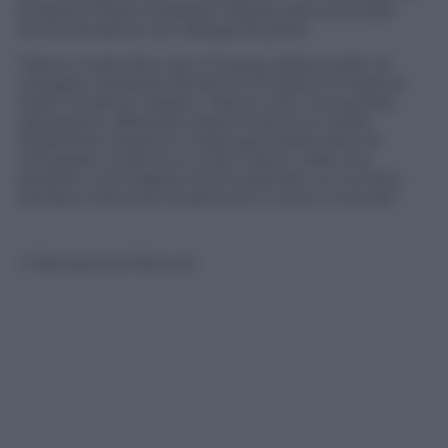
& Saatchi Italia Giuseppe Caiazza sarà nominato
Amministratore con delega di poteri.
“Siamo molto fieri che il Gruppo abbia scelto di
integrare Ambito5 all’interno di Saatchi & Saatchi
Italia” ha detto Caiazza. “Siamo certi che questa
operazione rafforzerà ulteriormente la nostra
leadership creativa in Italia, permettendoci di
sviluppare, insieme ai nostri Clienti, idee che
possano coinvolgere ed emozionare un numero
sempre crescente di persone in tutto il mondo”.
© Riproduzione Riservata