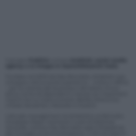
Il gruppo
Publicis
compra
Ambito5, social media
agency e lo integra in Saatchi&Saatchi Italia
.
Fondata nel 2003 da Max Brondolo, Ambito5 crea,
sviluppa e attiva social experience – online e offline
– per la crescita del business e dei brand. Al suo
attivo conta 45 dipendenti e lavora con importanti
marchi tra cui Costa Crociere, Barilla, DirectLine,
L’Oréal, Decathlon, Metzeler e Swatch.
L’attuale management di Ambito5 è confermato:
Giuseppe Mayer manterrà il ruolo di Direttore
Generale, mentre Max Brondolo sarà il Presidente
del Consiglio di Amministrazione. Il CEO di Saatchi