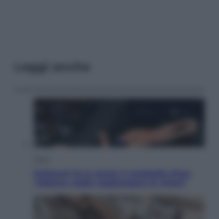
Leggi anche
Sport
Pellacani fa la storia: 5 medaglie d’oro
“Adesso voglio raggiungere le cinesi”