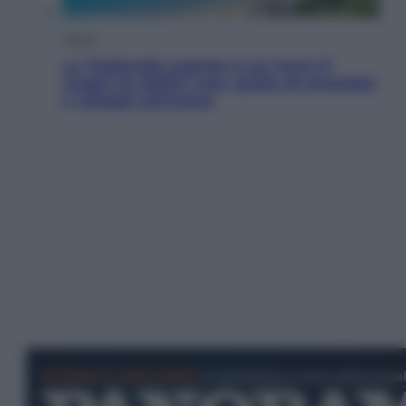
Viaggi
La Thailandia segreta è sul mare: 8
luoghi tra delfini rosa, grotte di smeraldo
e villaggi sull’acqua