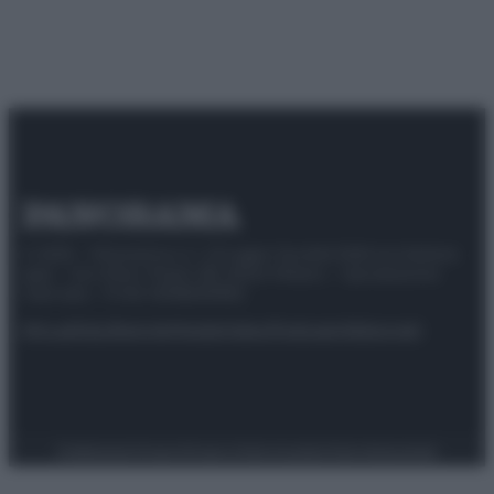
© 2025 – Panorama s.r.l. (Gruppo Società Editrice Italiana
spa) – Via Vittor Pisani 28, 20124 Milano – riproduzione
riservata – P.IVA 10518230965
Attualità
Lifestyle
Moda
Video
Podcast
Abbonati
Preferenze Privacy
Privacy Policy
Cookie Policy
Note legali