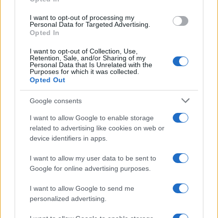
grant or deny consent to Google and its third-party tags to
use your data for below specified purposes in below Google
I want to opt-out of processing my
consent section.
Personal Data for Targeted Advertising.
Opted In
I want to opt-out of Collection, Use,
Retention, Sale, and/or Sharing of my
Personal Data that Is Unrelated with the
Purposes for which it was collected.
Opted Out
Google consents
I want to allow Google to enable storage
related to advertising like cookies on web or
device identifiers in apps.
I want to allow my user data to be sent to
Google for online advertising purposes.
I want to allow Google to send me
personalized advertising.