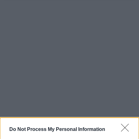
Do Not Process My Personal Information