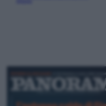
Ottanta