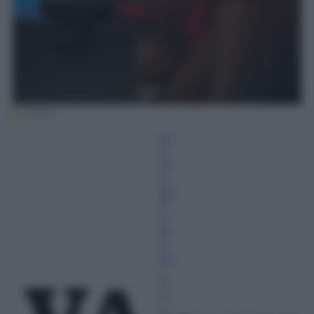
iStock
Gi
a
nl
u
ca
P
a
ol
u
cc
i
9
A
g