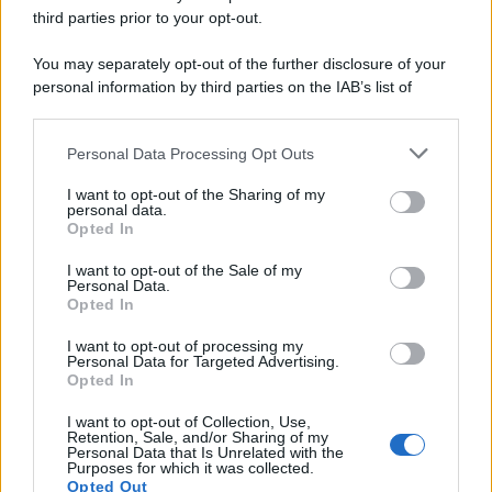
third parties prior to your opt-out.
You may separately opt-out of the further disclosure of your
personal information by third parties on the IAB’s list of
downstream participants.
Personal Data Processing Opt Outs
This information may also be disclosed by us to third parties
on the IAB’s List of Downstream Participants that may further
I want to opt-out of the Sharing of my
disclose it to other third parties.
personal data.
Opted In
Please note that this website/app uses one or more Google
services and may gather and store information including but
I want to opt-out of the Sale of my
Personal Data.
not limited to your visit or usage behaviour. You may click to
Opted In
grant or deny consent to Google and its third-party tags to
use your data for below specified purposes in below Google
I want to opt-out of processing my
consent section.
Personal Data for Targeted Advertising.
Opted In
I want to opt-out of Collection, Use,
Retention, Sale, and/or Sharing of my
Personal Data that Is Unrelated with the
Purposes for which it was collected.
Opted Out