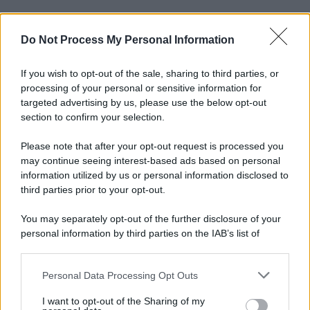
Do Not Process My Personal Information
If you wish to opt-out of the sale, sharing to third parties, or
processing of your personal or sensitive information for
targeted advertising by us, please use the below opt-out
section to confirm your selection.
Please note that after your opt-out request is processed you
may continue seeing interest-based ads based on personal
information utilized by us or personal information disclosed to
third parties prior to your opt-out.
You may separately opt-out of the further disclosure of your
personal information by third parties on the IAB’s list of
downstream participants.
Personal Data Processing Opt Outs
This information may also be disclosed by us to third parties
on the IAB’s List of Downstream Participants that may further
I want to opt-out of the Sharing of my
disclose it to other third parties.