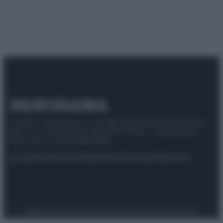
© 2025 – Panorama s.r.l. (Gruppo Società Editrice Italiana
spa) – Via Vittor Pisani 28, 20124 Milano – riproduzione
riservata – P.IVA 10518230965
Attualità
Lifestyle
Moda
Video
Podcast
Abbonati
Preferenze Privacy
Privacy Policy
Cookie Policy
Note legali