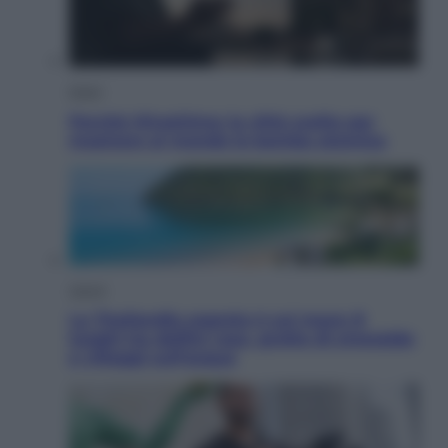
Esteri
Perché Hiroshima: la città scelta per
mostrare al mondo la bomba atomica
Viaggi
La Thailandia segreta è sul mare: 8
luoghi tra delfini rosa, grotte di smeraldo
e villaggi sull’acqua