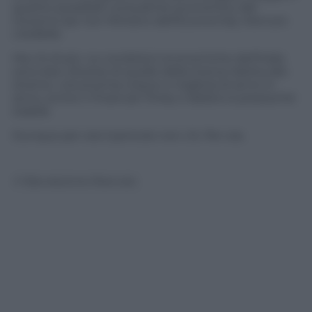
quanto possibile consulente economico del
Governo (se non Ministro dell’Economia), ritenuto
credibile.
Ma c’è di più. Le condizioni economiche dell’Italia
sono ben diverse di quelle della Grecia ridotta allo
stremo. L’economia cresce e migliora di anno in
anno, scrive il
Financial Times
, il debito è pressoché
stabile.
Dunque per ora il pericolo non c’è. Per ora.
© Riproduzione Riservata