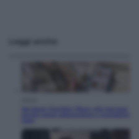
Leggi anche
Lifestyle
Dal blush Charlotte Tilbury alle tote bag:
perché ormai collezioniamo e rivendiamo
tutto