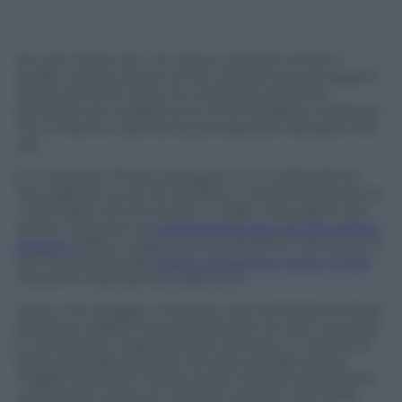
No, per l’Italia non c’è nessun pericolo simile a
quello che ha vissuto (e sta vivendo ancora oggi) la
Grecia dal 2015. Certo, le condizioni politiche
generali così instabili sono simili ad allora ma Roma
non è Atene e quindi si può stare più tranquilli. Per
ora.
È il
Financial Times
a spiegare, in un editoriale di
Tony Barber, punti di contatto e di discontinuità tra
i due Paesi ora che anche in Italia i due partiti che
hanno ottenuto la
maggioranza dei voti alle ultime
elezioni
(M5S e Lega) sono euroscettici così come lo
era l’ortodossia del
partito di governo greco Syriza
nei primi mesi del suo esecutivo.
Certo, non sfugge a nessuno che entrambe le forze
politiche italiane hanno dichiarato di voler superare
e contrastare i rigidi dettami europei in materia di
bilancio qualora questo servisse ad allentare le
maglie fiscali per l’Italia e poter attivare le politiche
necessarie sul lavoro. Ed è per questo che l’Italia