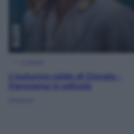
In Edicola
L’autunno caldo di Giorgia –
Panorama in edicola
Sfoglia ora