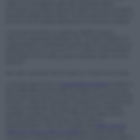
resta un sorvegliato speciale. Da parte delle
istituzioni europee, da parte delle banche europee,
da parte degli osservatori. Anche perché è incerto il
tempo che la separa dall’avere un Governo stabile.
I mercati finanziari e i partner dell’Eurozona
“devono prepararsi all’idea che i Cinque Stelle e la
Lega possano coalizzarsi anche per la nomina di un
governo tecnico”, scrive il FT. E allora, si domanda il
quotidiano di Londra, quanto questo sarà un vero
rischio?
Non per i prossimi 18-24 mesi. E i motivi sono due.
I mercati sanno che il
Quantitative Easing
messo in
atto dalla Banca Centrale Europea non si è ancora
concluso anche se col tempo diminuirà la sua forza
d’urto e i tassi di interesse inizieranno nuovamente
a salire rendendo dunque più oneroso il debito
pubblico italiano. Ma sia il M5S sia la Lega hanno
attuato delle politiche pre-voto volte a
tranquillizzare i mercati: il leader del
M5S Luigi Di
Maio con la sua visita a Londra
per rassicurare gli
investitori e la figura di Giancarlo Giorgietti (Lega) in