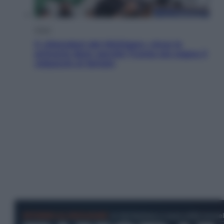
Esteri
Il «Mamdani del Michigan» vince le
primarie dem: perché Trump ora sogna il
colpaccio al Senato