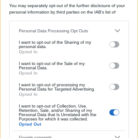
You may separately opt-out of the further disclosure of your
personal information by third parties on the IAB’s list of
downstream participants.
Personal Data Processing Opt Outs
This information may also be disclosed by us to third parties
on the IAB’s List of Downstream Participants that may further
I want to opt-out of the Sharing of my
disclose it to other third parties.
personal data.
Opted In
Please note that this website/app uses one or more Google
services and may gather and store information including but
I want to opt-out of the Sale of my
Personal Data.
not limited to your visit or usage behaviour. You may click to
Opted In
grant or deny consent to Google and its third-party tags to
use your data for below specified purposes in below Google
I want to opt-out of processing my
consent section.
Personal Data for Targeted Advertising.
Opted In
I want to opt-out of Collection, Use,
Retention, Sale, and/or Sharing of my
Personal Data that Is Unrelated with the
Purposes for which it was collected.
Opted Out
Google consents