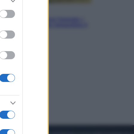
to grant or
ed purposes
Energia
Aiuto! In Italia manca l’energia. I
quattro ostacoli che minacciano il
nostro futuro