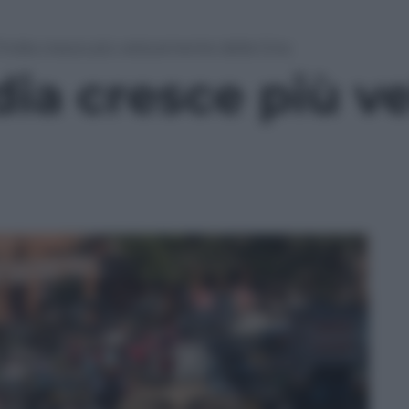
’India cresce più velocemente della Cina
ndia cresce più 