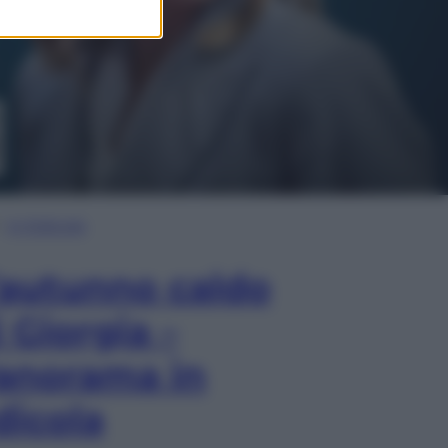
In Edicola
’autunno caldo
i Giorgia –
anorama in
dicola