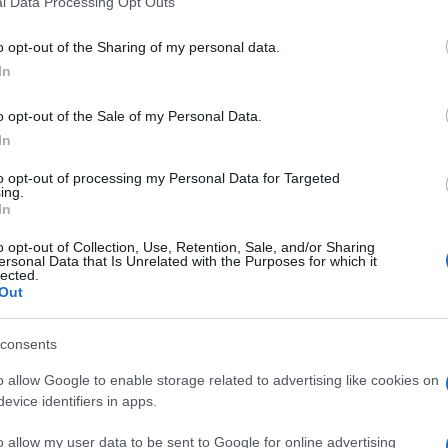
l Data Processing Opt Outs
including but not limited to your visit or usage behaviour. You may click 
 to Google and its third-party tags to use your data for below specifi
o opt-out of the Sharing of my personal data.
ogle consent section.
In
o opt-out of the Sale of my Personal Data.
timo trimestre, del
7,5 per cento
. Un risultato
lhi non solo di confermare un tasso di sviluppo su
In
 di
superare la Cina
(sua rivale storica ferma ormai
re il dibattito su se la “nuova” India di
Narendra
to opt-out of processing my Personal Data for Targeted
ing.
nieri, ai partner asiatici e naturalmente agli indiani
In
o opt-out of Collection, Use, Retention, Sale, and/or Sharing
ersonal Data that Is Unrelated with the Purposes for which it
lected.
zione
continua a scendere, riuscendo ad assestarsi
Out
 disoccupazione
sta scendendo (8,5 per cento),
l
Prodotto interno lordo
pro capite
, invece, sta
nazionale
ha previsto che l’India sarà il paese che,
consents
più elevato del pianeta, superando il tetto del
7,5 per
 confermato anche dalla
Banca Mondiale
, che stima
o allow Google to enable storage related to advertising like cookies on
 cento
di crescita annuale già nel 2017. Infine,
evice identifiers in apps.
e modificato il
rating
per il Subcontinente, che ora
he nei primi mesi del 2015 gli
investitori stranieri
o allow my user data to be sent to Google for online advertising