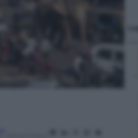
Le
ita
5
– Lettura: 5 minuti