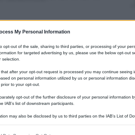
ocess My Personal Information
nti preferite
to opt-out of the sale, sharing to third parties, or processing of your per
ormance straordnaria della terza potenza
formation for targeted advertising by us, please use the below opt-out s
 selection.
 that after your opt-out request is processed you may continue seeing i
ased on personal information utilized by us or personal information dis
 prior to your opt-out.
rately opt-out of the further disclosure of your personal information by
he IAB’s list of downstream participants.
tion may also be disclosed by us to third parties on the IAB’s List of 
 that may further disclose it to other third parties.
 that this website/app uses one or more Google services and may gath