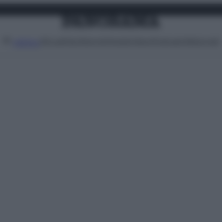
Attualità
Lifestyle
Moda
Video
Podcast
Abbonati
MENU