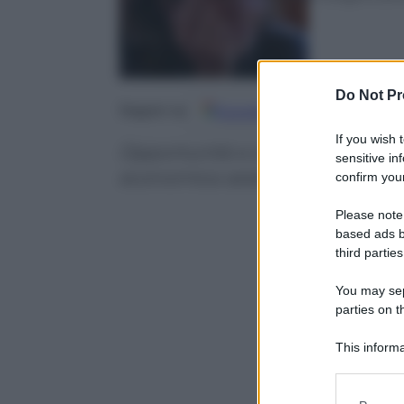
Do Not Pr
Google
Discover
Fo
Seguici su
If you wish 
Opportunità e dubbi sulla perf
sensitive in
economica asiatica
confirm your
Please note
based ads b
third parties
You may sepa
parties on t
This informa
Participants
Please note