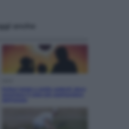
ggi anche
Viaggi
Eclissi totale e stelle cadenti: dove
ammirare il cielo più spettacolare
dell’estate