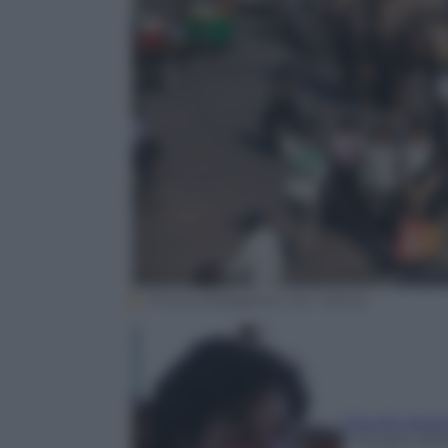
Prisma Bildagentur AG / Alamy
Claudia Astar
9 Giugno 201