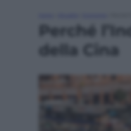
Home
»
Attualità
»
Economia
»
Perché l
Perché l’I
della Cina