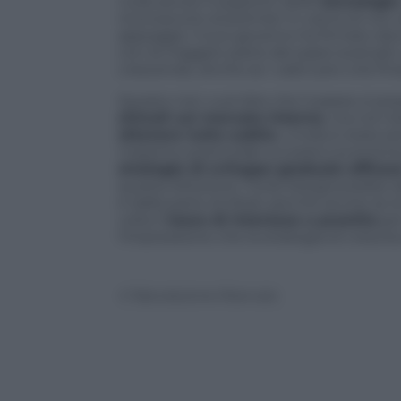
nulla senza il supporto delle
tecnologie
riconosciuto al premier in carica di non
appoggio. Il suo governo ha firmato dec
con la maggior parte dei paesi avanzati,
crescendo, anche se i valori pre-crisi f
Questo non vuol dire che il paese si pos
stimoli sul mercato interno
, ma non 
ottenere tutto subito
. L’India è stata 
massimo potenziale sul piano economico
strategia di sviluppo graduale efficac
questa direzione. Forse bisognerebbe la
è dalla parte di Modi, perché anche se l
volta il
tasso di interesse a prestito
per
l’impressione che la strategia di crescita
© Riproduzione Riservata