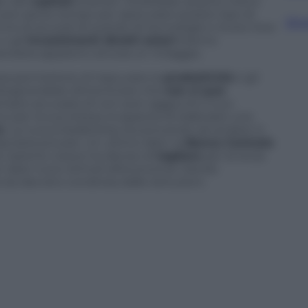
e dei
capitali
stranieri. Andrebbe quanto meno
 aver perso tempo per assicurarsi questo tipo di
Sfog
ine di accordi di scambi di tecnologie e
know how
 e gli
investimenti diretti esteri
stanno
inanziaria appaiono ancora un miraggio.
sa permettere di trascurare la
produttività
o gli
bisognerebbe dimenticare che
non si può
sempre accusata di non aver raggiunto il suo
 per la sua stessa incapacità di elaborare una
e
. La nuova leadership sta provando ad andare in
sciarla provare. Un ultimo dato: la
Banca Centrale
a nazione cresce ha deciso di
tagliare
per la terza
 dare nuovi stimoli all’economia. Dando
 sia davvero condivisa dalle istituzioni.