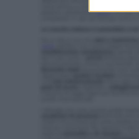
differenza è ancora più marcata: in quel
cento annuo, e i profitti del 20. E i pr
parlarne, sottolineano
alcuni
: +0.4 per 
complessivi in calo del 22,2 per cento e -
La crescita indiana è sostenibile o no
Da un lato è vero che
dati e statistiche
modi
, dall’altro non si può negare la p
manifatturiera complessiva,
trainata d
del 7,1 per cento. I
servizi
(finanzia, assic
settore primario, invece, è aumentato di
Narendra Modi
sta puntando tutto sul
raggiungere
quattro risultati
contempo
una
rete infrastrutturale
che è oggi a li
posti di lavoro
; migliorare i
collegamen
industrie di raggiungere più facilmente 
quello internazionale.
I dettagli che tutte queste analisi basa
condizioni di partenza
dell’India sono 
mirati e di successo per poter parlare d
Francia o Germania. Per ripartire l’India
livello di
mentalità e di risultati
, e com