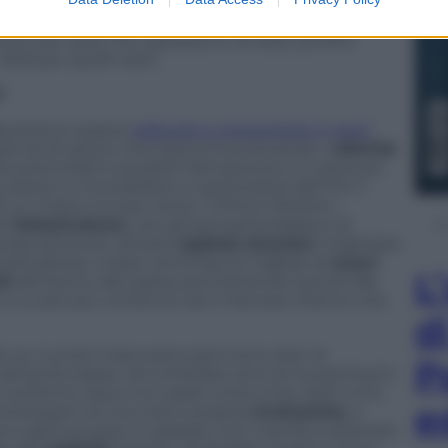
 periodo le vendite crescevano a ritmi del 14/15 per
imi mesi del 2015 come sono andati? Meglio non
cento per quel che riguarda le vendite, profitti
59,9 per quelli netti.
?
possono essere
elaborati e interpretati in tanti
resenza di settori che stanno funzionando. L’
attività
a automobili e prodotti farmaceutici, è cresciuta
urazioni e immobiliare in particolare) dell’11,5. Il
 un misero 0,2 per cento. Il Primo Ministro
le
infrastrutture
, che gli permetterebbero di
raneamente: attirare
capitali stranieri
; migliorare
velli pietosi; creare centinaia di migliaia di
nuovi
L
ti
all’interno del paese permettendo quindi alle
e a costi più contenuti sia il mercato interno che
d
te sui numeri trascurano però sono due: le
P
talmente basse, da richiedere anni di investimenti
i confronto equo con paesi come Cina, Stati Uniti,
e
 ha bisogno di una vera e propria
rivoluzione
, a
e è già successo in passato non riuscirà a ottenere