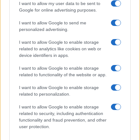
I want to allow my user data to be sent to
Google for online advertising purposes.
I want to allow Google to send me
personalized advertising.
I want to allow Google to enable storage
related to analytics like cookies on web or
device identifiers in apps.
I want to allow Google to enable storage
related to functionality of the website or app.
I want to allow Google to enable storage
related to personalization.
I want to allow Google to enable storage
related to security, including authentication
functionality and fraud prevention, and other
user protection.