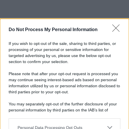
Do Not Process My Personal Information
If you wish to opt-out of the sale, sharing to third parties, or
processing of your personal or sensitive information for
targeted advertising by us, please use the below opt-out
section to confirm your selection.
Please note that after your opt-out request is processed you
may continue seeing interest-based ads based on personal
information utilized by us or personal information disclosed to
third parties prior to your opt-out.
You may separately opt-out of the further disclosure of your
personal information by third parties on the IAB’s list of
downstream participants.
Personal Data Processing Opt Outs
This information may also be disclosed by us to third parties