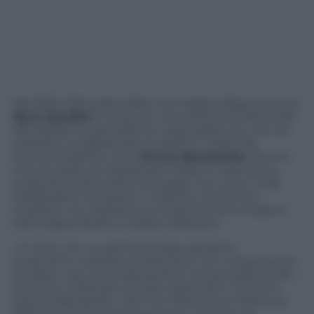
Nel 2012 il fatturato della marchigiana Bag (marchio
Nero Giardini
) è sceso di una ventina di milioni dai
230 dell’anno precedente: colpa della crisi, che ha
costretto a tagliare alcuni clienti in Italia. Ma
l’amministratore unico
Enrico Bracalente
, 55 anni,
che ha scelto di mantenere made in Italy la sua
produzione (3,5 milioni di scarpe con circa 2 mila
collaboratori tra diretti e indotto), continua a
investire, con l’obiettivo a lungo termine di aprire
400 negozi diretti in Italia e all’estero.
«In Cina, con un partner locale, partiamo
quest’anno nell’area di Nanchino con cinque punti
vendita, e se il test sarà positivo ne arriveranno altri
20 entro il 2015 per toccare quota 100 in 10 anni»
precisa Bracalente. Che non dimentica l’Italia (nel