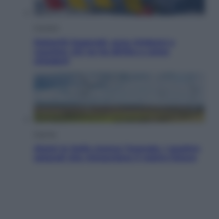
Cronaca
Dolomiti Superski, ecco rimborsi e
voucher: chi ne ha diritto e come
chiederli
Energia
Aiuto! In Italia manca l’energia. I quattro
ostacoli che minacciano il nostro futuro