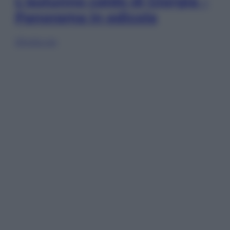
L’autunno caldo di Giorgia –
Panorama in edicola
Sfoglia ora