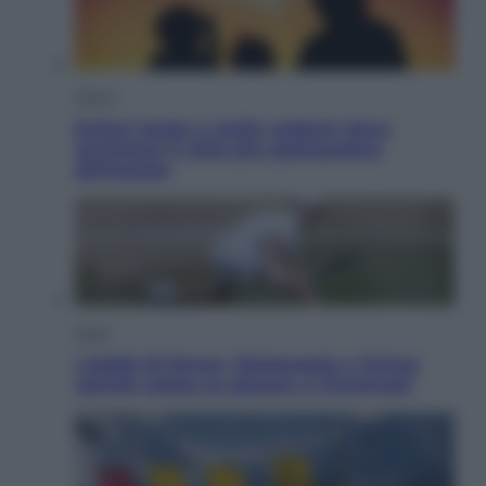
Viaggi
Eclissi totale e stelle cadenti: dove
ammirare il cielo più spettacolare
dell’estate
Sport
I dubbi di Sinner, fisioterapia a Torino:
Jannik valuta se giocare a Cincinnati