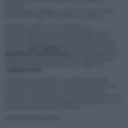
2013 sono previste 60 aperture), né trascura
l’Europa:
dopo Spagna e Belgio, quest’anno Nero Giardini
sbarcherà a Praga, Mosca, Monaco e Berlino.
Ma la rete va rifornita. Per garantire un
riassortimento in tempo reale ai negozi, come
avviene nelle catene di fast fashion tipo Zara e
Benetton, Bracalente sta progettando a Girola di
Fermo un
polo logistico
con una seconda nuova
piattaforma automatizzata
per lo stoccaggio e la
spedizione di tutti i prodotti Nero Giardini. E per
ampliare l’offerta alle calzature ha aggiunto
l’
abbigliamento
.
«Siamo partiti nel 2010 con grande prudenza»
conclude l’imprenditore «ma la linea sport casual
uomo donna e bambino di Giardini Style sta
avendo un buon successo. Così da una fase di test
in pochi punti vendita selezionati passeremo a una
distribuzione articolata e diffusa».
Leggi Panorama on line