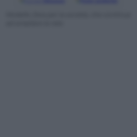
Google
Discover
Fonti preferite
Modello Zara per la società, che continua
ad ampliare la rete