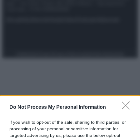
spa) – Via Vittor Pisani 28, 20124 Milano – riproduzione
riservata – P.IVA 10518230965
Attualità
Lifestyle
Moda
Video
Podcast
Abbonati
Preferenze Privacy
Privacy Policy
Cookie Policy
Note legali
Do Not Process My Personal Information
If you wish to opt-out of the sale, sharing to third parties, or
processing of your personal or sensitive information for
targeted advertising by us, please use the below opt-out