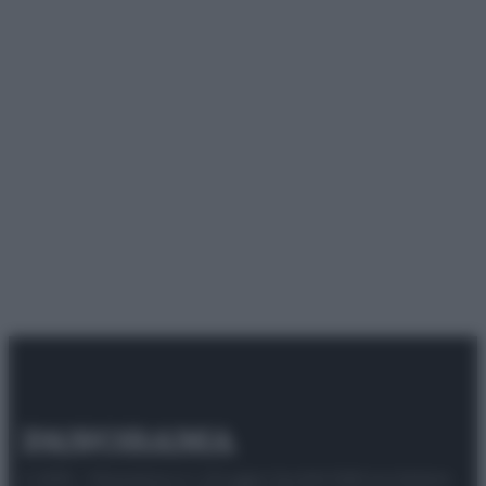
© 2025 – Panorama s.r.l. (Gruppo Società Editrice Italiana