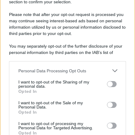
section to confirm your selection.
Please note that after your opt-out request is processed you
may continue seeing interest-based ads based on personal
information utilized by us or personal information disclosed to
third parties prior to your opt-out.
You may separately opt-out of the further disclosure of your
personal information by third parties on the IAB’s list of
downstream participants.
Personal Data Processing Opt Outs
This information may also be disclosed by us to third parties
on the IAB’s List of Downstream Participants that may further
I want to opt-out of the Sharing of my
disclose it to other third parties.
personal data.
Opted In
Please note that this website/app uses one or more Google
services and may gather and store information including but
I want to opt-out of the Sale of my
Personal Data.
not limited to your visit or usage behaviour. You may click to
Opted In
grant or deny consent to Google and its third-party tags to
use your data for below specified purposes in below Google
I want to opt-out of processing my
consent section.
Personal Data for Targeted Advertising.
Opted In