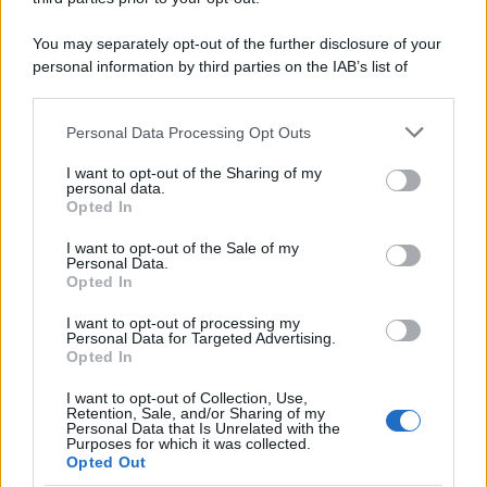
You may separately opt-out of the further disclosure of your
personal information by third parties on the IAB’s list of
downstream participants.
Personal Data Processing Opt Outs
This information may also be disclosed by us to third parties
on the IAB’s List of Downstream Participants that may further
I want to opt-out of the Sharing of my
disclose it to other third parties.
personal data.
Opted In
Please note that this website/app uses one or more Google
services and may gather and store information including but
I want to opt-out of the Sale of my
Personal Data.
not limited to your visit or usage behaviour. You may click to
Opted In
grant or deny consent to Google and its third-party tags to
use your data for below specified purposes in below Google
I want to opt-out of processing my
consent section.
Personal Data for Targeted Advertising.
Opted In
I want to opt-out of Collection, Use,
Retention, Sale, and/or Sharing of my
Personal Data that Is Unrelated with the
Purposes for which it was collected.
Opted Out