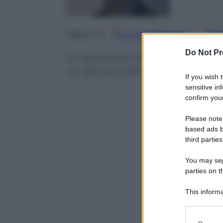
Google
Discover
Fo
Seguici su
Do Not Pr
Le assunzioni a tempo determina
un decreto del ministro Poletti 
If you wish 
sensitive in
confirm your
Please note
based ads b
third parties
You may sepa
parties on t
This informa
Participants
Please note