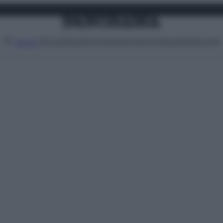
Attualità
Lifestyle
Moda
Video
Podcast
Abbonati
MENU