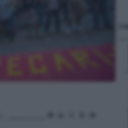
Le
a
17
– Lettura: 3 minuti