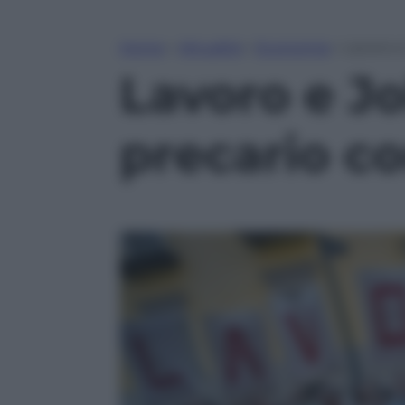
Home
»
Attualità
»
Economia
»
Lavoro e
Lavoro e Jo
precario co