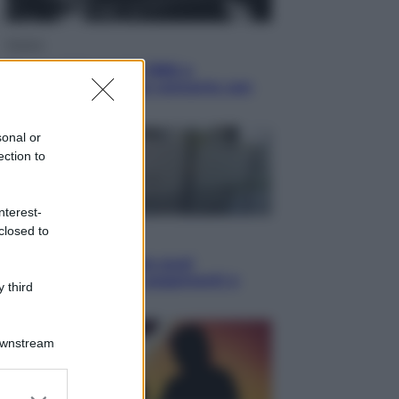
Musica
Queen: il 9 agosto 1986 a
Knebworth l’ultimo concerto con
Freddie Mercury
sonal or
ection to
nterest-
closed to
Economia
Cassetto fiscale: ora puoi
controllare avvisi, pagamenti e
 third
pratiche online
Downstream
er and store