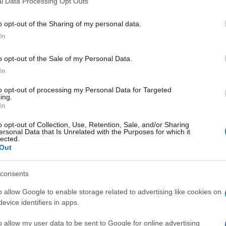
l Data Processing Opt Outs
including but not limited to your visit or usage behaviour. You may click 
 to Google and its third-party tags to use your data for below specifi
o opt-out of the Sharing of my personal data.
ogle consent section.
atti di lavoro a tempo determinato esistenti in
In
ati in un rapporto appena divulgato dalla
Fondazione
o opt-out of the Sale of my Personal Data.
le aziende italiane tendano ancora a proporre ai
In
ecari, nonostante il Jobs Act, la riforma del lavoro
osto: disincentivare il precariato e far decollare le
to opt-out of processing my Personal Data for Targeted
ing.
to.
In
ondazione Di Vittorio, sembrerebbe che la
riforma
o opt-out of Collection, Use, Retention, Sale, and/or Sharing
en guardare, la realtà è un po’ più complicata di
ersonal Data that Is Unrelated with the Purposes for which it
lected.
Out
ati i lavori temporanei, non va dimenticato pure
sti di lavoro a tempo indeterminato, che ad agosto
del 2015.
consents
i da considerare,
messi in evidenza dal sociologo
o allow Google to enable storage related to advertising like cookies on
o intervento sul sito web
Lavoce.info
.
evice identifiers in apps.
ticolo 18
e introdotto
i contratti a tutele
o allow my user data to be sent to Google for online advertising