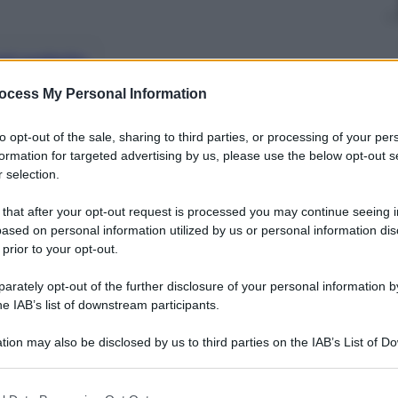
nti preferite
ocess My Personal Information
to sono ai massimi storici. Il motivo è
del 2014
to opt-out of the sale, sharing to third parties, or processing of your per
formation for targeted advertising by us, please use the below opt-out s
 selection.
 that after your opt-out request is processed you may continue seeing i
ased on personal information utilized by us or personal information dis
 prior to your opt-out.
rately opt-out of the further disclosure of your personal information by
he IAB’s list of downstream participants.
tion may also be disclosed by us to third parties on the IAB’s List of 
 that may further disclose it to other third parties.
 that this website/app uses one or more Google services and may gath