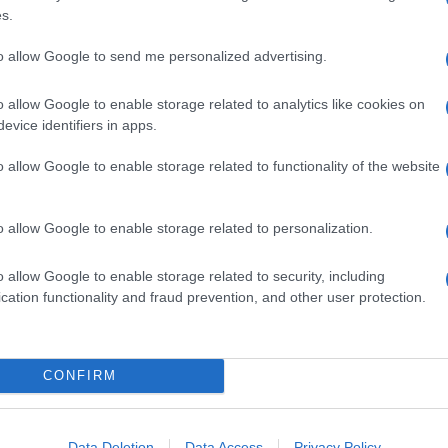
porti a tempo indeterminato per incentivare così le
s.
i dipendenti. Tuttavia, come sottolinea
 Renzi ha varato ancor prima del Jobs Act un’altra
to allow Google to send me personalized advertising.
“mini riforma”), che va nella direzione opposta.
o allow Google to enable storage related to analytics like cookies on
i
evice identifiers in apps.
o allow Google to enable storage related to functionality of the website
ell’attuale ministro del lavoro) che nella primavera
atti a tempo determinato. Prima di tre anni fa, le
pendente con un inquadramento a termine
o allow Google to enable storage related to personalization.
causa
precisa che giustificava l’assunzione precaria.
 poteva anche essere dichiarato illegittimo e
o allow Google to enable storage related to security, including
cation functionality and fraud prevention, and other user protection.
erò questo vincolo della causale,
eliminando
iterato rinnovo dei contratti a temine (pur
r la loro durata).
CONFIRM
 precariato
Data Deletion
Data Access
Privacy Policy