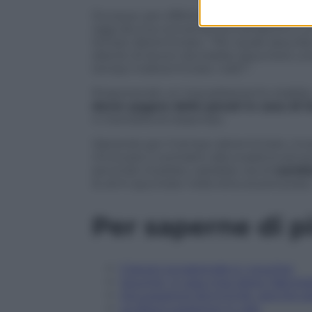
Dunque, per effetto del Decreto Poletti
oggi alcuna convenienza a proporre a u
tempo determinato. “Per quale assurda 
datore di lavoro dovrebbe assumere una
tempo indeterminato
ndr
)?”.
Proponendo un inquadramento stabile, inf
dover pagare delle penali in caso di 
4 mensilità di stipendio.
Optando per il tempo determinato, invec
rinnovare il contratto alla scadena senz
secondo Giubileo, sarebbe ora di
cambia
le armi spuntate nella lotta al precariat
Per saperne di p
Il lavoro occasionale e i voucher
Voucher, è caos Inps dopo l’abrog
Occupazione femminile, perché si
La disoccupazione in calo