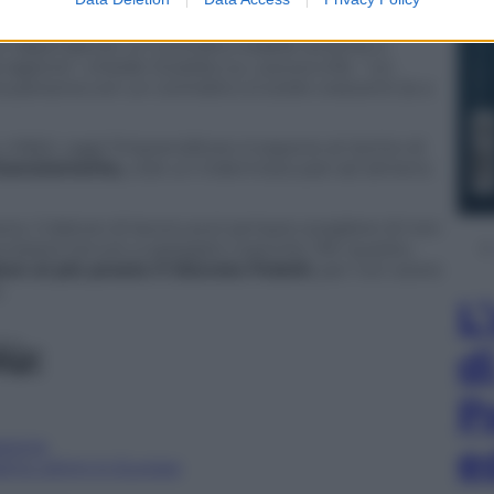
 e nonostante il Jobs Act, le aziende non hanno
n dipendente un contratto stabile anziché a
ragione”, chiede Giubileo su
Lavoce.info
, “un
 persona con un contratto a tutele crescenti (e a
atti, oggi l’imprenditore si espone al rischio di
licenziamento,
cioè un indennizzo pari ad
almeno
e, il datore di lavoro può sempre scegliere di non
a essere tenuto a spiegare il perché. Per questo,
re al più presto il Decreto Poletti
, per non avere
o.
L
iù:
d
P
azione
e
amo ultimi in Europa