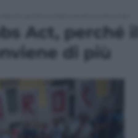
 Jobs Act, perché il contratto precario conviene di più
bs Act, perché i
nviene di più