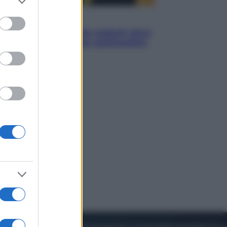
to grant or
ed purposes
Viaggi
Eclissi totale e stelle cadenti: dove
ammirare il cielo più spettacolare
dell’estate