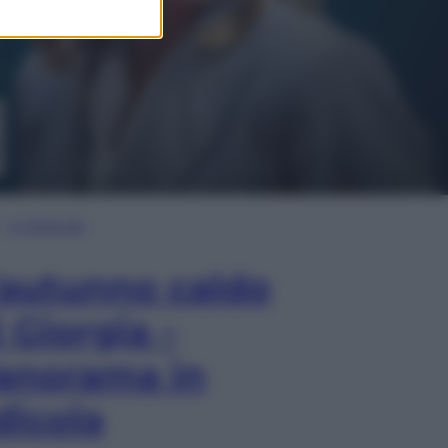
In Edicola
’autunno caldo
i Giorgia –
anorama in
dicola