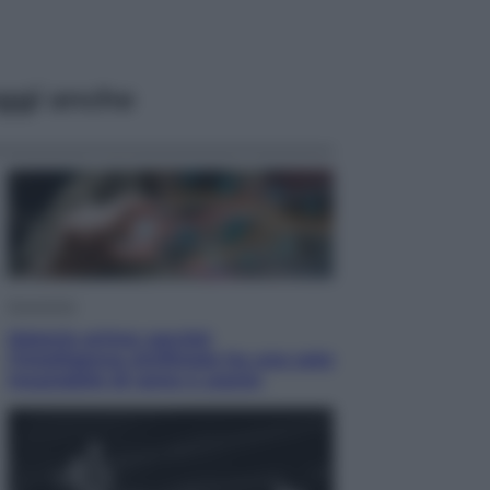
ggi anche
Economia
Materie prime: perché
l’Intelligenza Artificiale ha una sete
insaziabile di rame e uranio