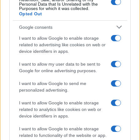
Personal Data that Is Unrelated with the
Purposes for which it was collected.
Opted Out
Google consents
I want to allow Google to enable storage
related to advertising like cookies on web or
device identifiers in apps.
I want to allow my user data to be sent to
Google for online advertising purposes.
I want to allow Google to send me
personalized advertising.
I want to allow Google to enable storage
related to analytics like cookies on web or
device identifiers in apps.
I want to allow Google to enable storage
related to functionality of the website or app.