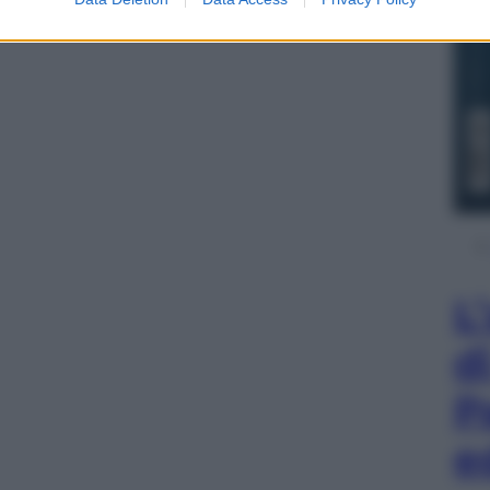
L
d
P
e