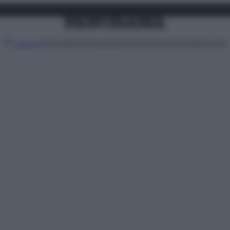
Attualità
Lifestyle
Moda
Video
Podcast
Abbonati
MENU