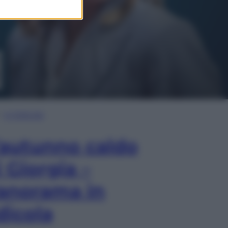
In Edicola
’autunno caldo
i Giorgia –
anorama in
dicola