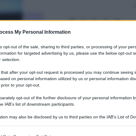
Giovanni
Capuano
31 Agosto 2023
–
Lettura: 2 minuti
ocess My Personal Information
to opt-out of the sale, sharing to third parties, or processing of your per
formation for targeted advertising by us, please use the below opt-out s
 selection.
 that after your opt-out request is processed you may continue seeing i
ased on personal information utilized by us or personal information dis
 prior to your opt-out.
nti preferite
rately opt-out of the further disclosure of your personal information by
he IAB’s list of downstream participants.
 Eurostat per il mese di agosto 2023
a spinta alla crescita dei prezzi al
tion may also be disclosed by us to third parties on the IAB’s List of 
 that may further disclose it to other third parties.
 that this website/app uses one or more Google services and may gath