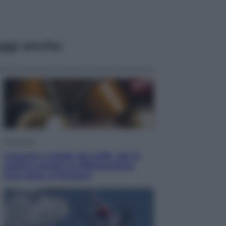
ggi anche
Economia
Capsule e cialde del caffè, dal 12
agosto cambia la differenziata:
ecco dove si buttano