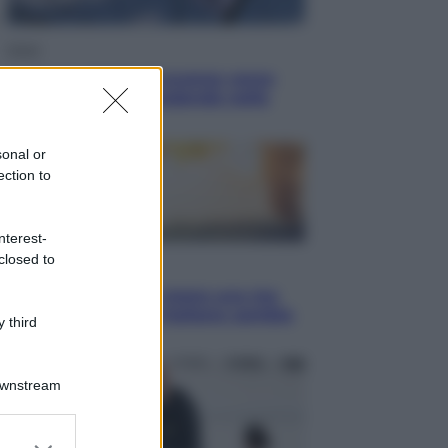
Esteri
La Corea del Nord avanza verso
Sud: cosa sta succedendo nella
DMZ
sonal or
ection to
nterest-
closed to
Economia
Vendemmia 2026, meno uva ma
più qualità: il vino italiano cambia
 third
strategia
Downstream
er and store