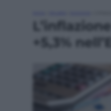
Home
»
Attualità
»
Economia
»
L’inflazi
L’inflazione
+5,3% nell