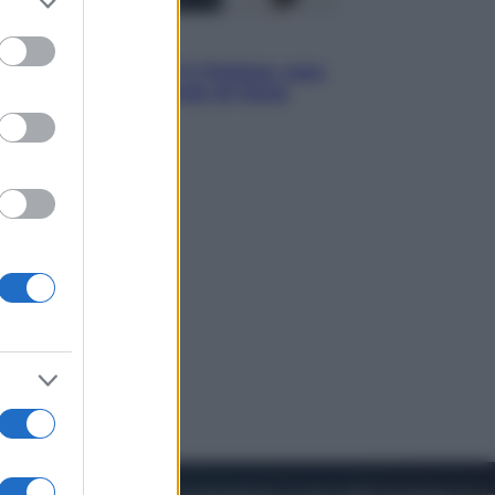
to grant or
ed purposes
Sport
La Juventus batte il Chelsea: cosa
ha detto l’amichevole di Hong
Kong