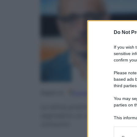
Do Not Pr
If you wish 
sensitive in
confirm your
Please note
based ads b
third parties
Google
Discover
Fo
Seguici su
You may sepa
parties on t
Le stime preliminari di Istat ed
segnalano un raffreddamento nell
This informa
consumo
Participants
Please note