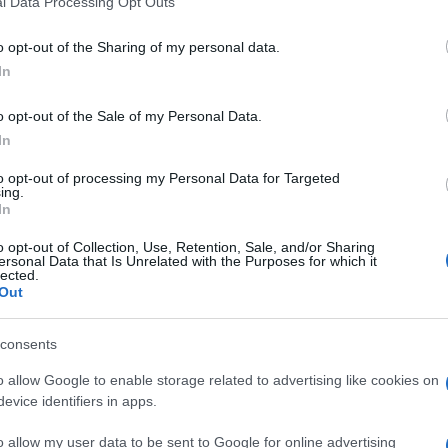
l Data Processing Opt Outs
including but not limited to your visit or usage behaviour. You may click 
 to Google and its third-party tags to use your data for below specifi
o opt-out of the Sharing of my personal data.
ogle consent section.
In
o opt-out of the Sale of my Personal Data.
In
to opt-out of processing my Personal Data for Targeted
ing.
In
o opt-out of Collection, Use, Retention, Sale, and/or Sharing
ersonal Data that Is Unrelated with the Purposes for which it
lected.
Out
 dato che ad agosto 2023, secondo le stime
consents
ell’indice nazionale dei prezzi al consumo, al lordo
mento dello 0,4% su base mensile e del 5,5% su base
o allow Google to enable storage related to advertising like cookies on
ra attestato al +5,9%. Una dato positivo per imprese
evice identifiers in apps.
ettino si rileva come la contrazione su base
a innanzitutto i consumi e, pur essendo ancora
i Beni energetici, “riflette anche l’evoluzione
o allow my user data to be sent to Google for online advertising