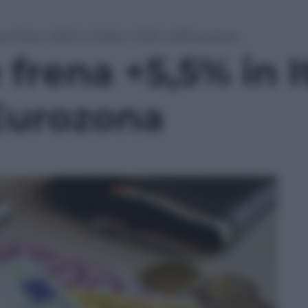
one frena +5,5% in Italia e +5,3% nell’Eurozona
 frena +5,5% in I
’Eurozona