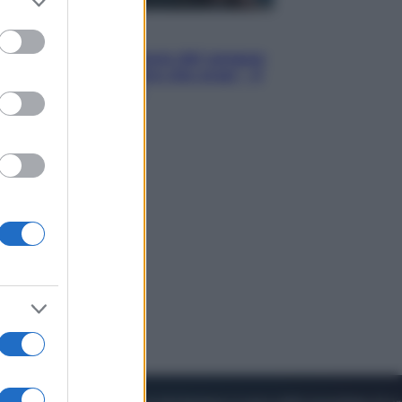
to grant or
ed purposes
Cinema
Robin Hood – Il prezzo del sangue:
Hugh Jackman, altro che eroe! – Il
video in esclusiva