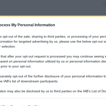
nti preferite
ocess My Personal Information
rimi passi con il nuovo azionista cinese.
to opt-out of the sale, sharing to third parties, or processing of your per
 nautica in Estremo Oriente.
formation for targeted advertising by us, please use the below opt-out s
 selection.
 that after your opt-out request is processed you may continue seeing i
ased on personal information utilized by us or personal information dis
 prior to your opt-out.
rately opt-out of the further disclosure of your personal information by
he IAB’s list of downstream participants.
tion may also be disclosed by us to third parties on the IAB’s List of 
 that may further disclose it to other third parties.
 that this website/app uses one or more Google services and may gath