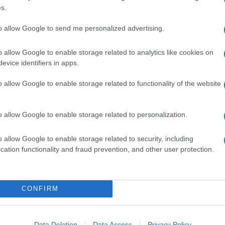
asti conquistati dalle persone nei cantieri,
s.
lto attenti, dall’attitudine degli operai, e hanno
essa ora è
fare crescere l’Estremo Oriente a un
to allow Google to send me personalized advertising.
 con un giro d’affari equamente diviso tra Europa,
 ma le crescite più robuste si faranno al di fuori»
ancora più difficile, con elementi istituzionali non
o allow Google to enable storage related to analytics like cookies on
orta vantaggi e i nostri clienti hanno guadagnato
evice identifiers in apps.
ri ha l’unico effetto di impattare negativamente su
r». Risultato: Tan Xuguang è andato al Salone di
o allow Google to enable storage related to functionality of the website
hanno già capito tutto.
o allow Google to enable storage related to personalization.
o allow Google to enable storage related to security, including
cation functionality and fraud prevention, and other user protection.
CONFIRM
Data Deletion
Data Access
Privacy Policy