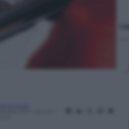
Le
rtino Cavalli
 Ottobre 2012
– Lettura: 2
inuti