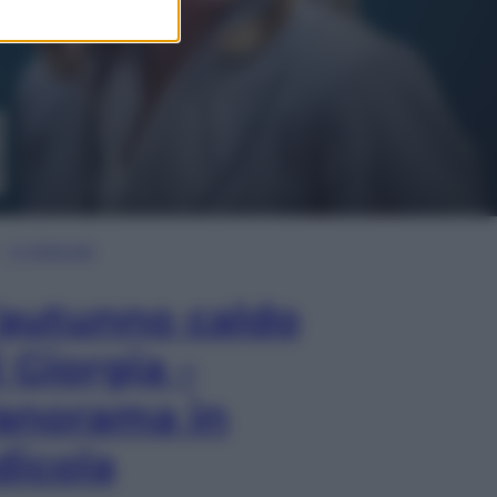
In Edicola
’autunno caldo
i Giorgia –
anorama in
dicola