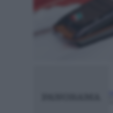
Ma
6
m