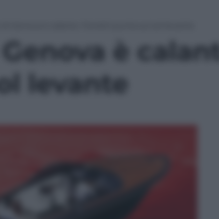
e di Genova è calante. Ferretti punta sul sol levante
i Genova è calant
ol levante