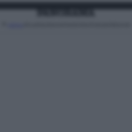
Attualità
Lifestyle
Moda
Video
Podcast
Abbonati
MENU