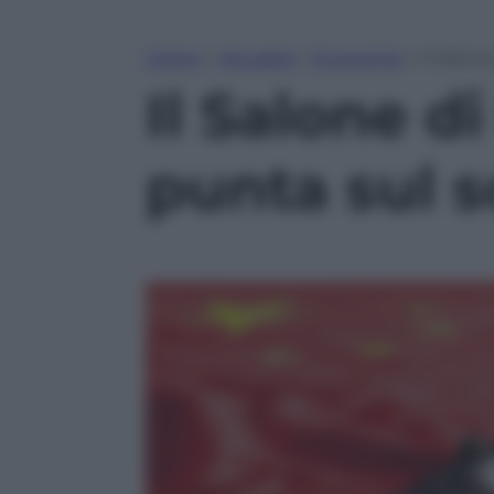
Home
»
Attualità
»
Economia
»
Il Salon
Il Salone d
punta sul s