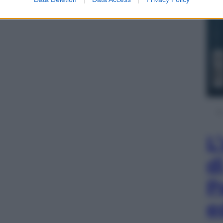
L
d
P
e