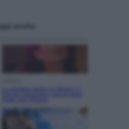
ggi anche
Televisione
Le schegge riporta su Disney+ il
lato più seducente e oscuro della
moda anni Ottanta