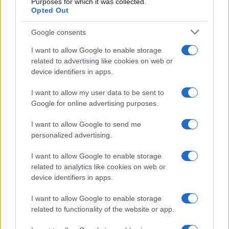
Purposes for which it was collected.
Opted Out
Google consents
I want to allow Google to enable storage
related to advertising like cookies on web or
device identifiers in apps.
I want to allow my user data to be sent to
Google for online advertising purposes.
I want to allow Google to send me
personalized advertising.
I want to allow Google to enable storage
related to analytics like cookies on web or
device identifiers in apps.
I want to allow Google to enable storage
related to functionality of the website or app.