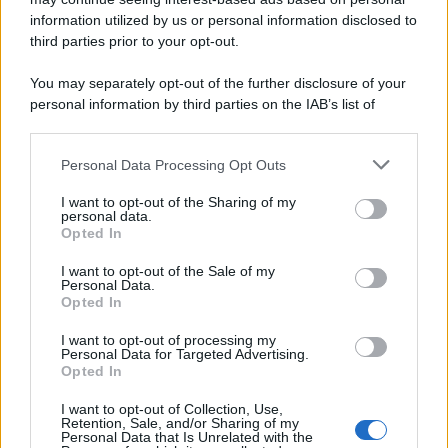
information utilized by us or personal information disclosed to
third parties prior to your opt-out.
You may separately opt-out of the further disclosure of your
personal information by third parties on the IAB’s list of
downstream participants.
Personal Data Processing Opt Outs
This information may also be disclosed by us to third parties
on the IAB’s List of Downstream Participants that may further
I want to opt-out of the Sharing of my
disclose it to other third parties.
personal data.
Opted In
Please note that this website/app uses one or more Google
services and may gather and store information including but
I want to opt-out of the Sale of my
Personal Data.
not limited to your visit or usage behaviour. You may click to
Opted In
grant or deny consent to Google and its third-party tags to
use your data for below specified purposes in below Google
I want to opt-out of processing my
consent section.
Personal Data for Targeted Advertising.
Opted In
I want to opt-out of Collection, Use,
Retention, Sale, and/or Sharing of my
Personal Data that Is Unrelated with the