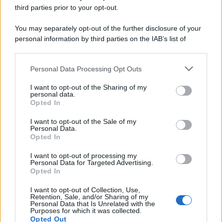
third parties prior to your opt-out.
You may separately opt-out of the further disclosure of your
personal information by third parties on the IAB’s list of
downstream participants.
Personal Data Processing Opt Outs
This information may also be disclosed by us to third parties
on the IAB’s List of Downstream Participants that may further
I want to opt-out of the Sharing of my
disclose it to other third parties.
personal data.
Opted In
Please note that this website/app uses one or more Google
services and may gather and store information including but
I want to opt-out of the Sale of my
Personal Data.
not limited to your visit or usage behaviour. You may click to
Opted In
grant or deny consent to Google and its third-party tags to
use your data for below specified purposes in below Google
I want to opt-out of processing my
consent section.
Personal Data for Targeted Advertising.
Opted In
I want to opt-out of Collection, Use,
Retention, Sale, and/or Sharing of my
Personal Data that Is Unrelated with the
Purposes for which it was collected.
Opted Out