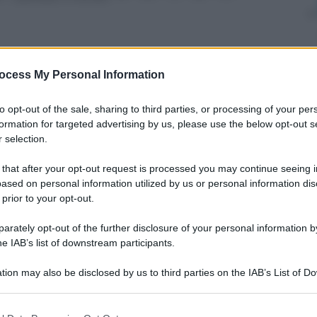
ocess My Personal Information
nti preferite
to opt-out of the sale, sharing to third parties, or processing of your per
chi fra Macron e il governo italiano,
formation for targeted advertising by us, please use the below opt-out s
ppe Bono si prepara all’ennesima sfida:
 selection.
Stx
 that after your opt-out request is processed you may continue seeing i
ased on personal information utilized by us or personal information dis
 prior to your opt-out.
rately opt-out of the further disclosure of your personal information by
he IAB’s list of downstream participants.
tion may also be disclosed by us to third parties on the IAB’s List of 
 that may further disclose it to other third parties.
 that this website/app uses one or more Google services and may gath