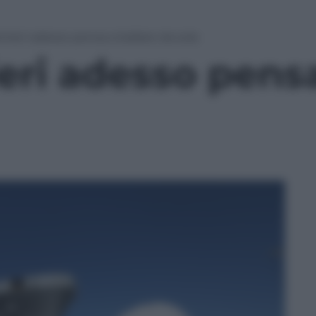
ntieri adesso pensa a ballare da sola
eri adesso pensa