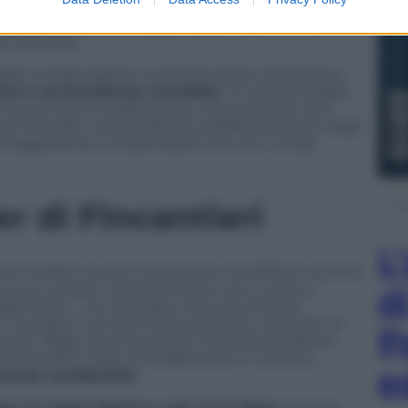
 E dunque il muro contro muro con il governo
:
se ne riparla il 27 settembre
con l’incontro
te francese.
 delle compensazioni sul fronte della cantieristica
ieri è un’eccellenza mondiale
, mi sembrerebbe
che la Francia resistesse su una posizione anti-
 Grimaldi, vicepresidente dell’Associazione degli
la maggioranza, è impensabile che non venga
r di Fincantieri
L
ieri ha fatto scuola. Da quando nel 2003 le vecchie
a sono cessate, determinando crisi a catena,
d
useppe Bono – ha cambiato rotta: da azienda
 il gruppo Carnival) ha diversificato, rilanciato la
P
arket. Oggi macina risultati industriali poderosi.
oltre 8 mila in Italia, 20 stabilimenti in quattro
e
 navale occidentale
.
 per la nostra Marina e per la Us Navy
. Esporta