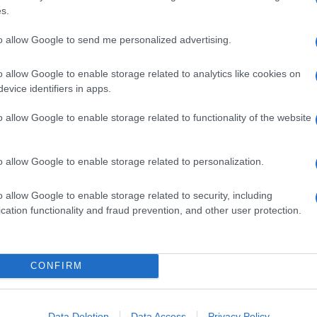
s.
 invece
Gianluigi Aponte
, capo del gruppo Msc,
, bandiera liberiana su molte navi,
grande cliente
to allow Google to send me personalized advertising.
Bisogna “fare di tutto affinché Fincantieri non
re tecnologia all’estero o privilegiare i propri
ancia”, ha detto a Macron, quando il neoeletto
o allow Google to enable storage related to analytics like cookies on
Nazaire a presenziare, con la madrina Sophia Loren,
evice identifiers in apps.
lotta Msc, la Meraviglia.
o allow Google to enable storage related to functionality of the website
ro di Macron – il segretario generale dell’Eliseo
ttore finanziario di Msc e ha spinto il capo a dire no.
ra pronta a ballare da sola, la Stx – senza una guida
o allow Google to enable storage related to personalization.
 acque tempestose. Per questo gli osservatori più
o” di Parigi
.
o allow Google to enable storage related to security, including
cation functionality and fraud prevention, and other user protection.
uro tra Francia e
CONFIRM
Maire ha incontrato a Roma i colleghi italiani aveva
cedere dal punto fermo del 50 per cento, sia pur
Data Deletion
Data Access
Privacy Policy