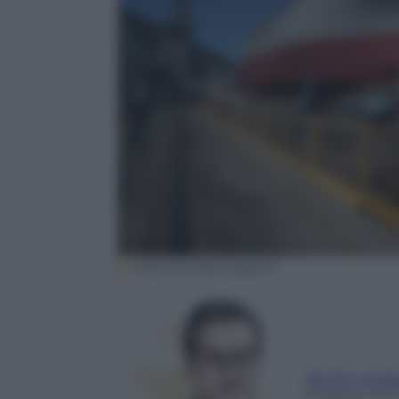
ANSA/CESARE ABBATE
Sergio Lucia
8 Agosto 201