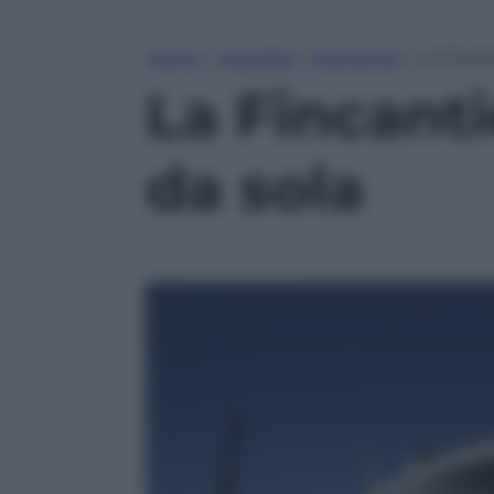
Home
»
Attualità
»
Economia
»
La Finca
La Fincanti
da sola