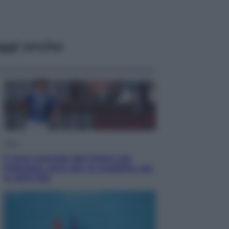
ggi anche
Sport
Il ricco mercato del Como: ora
Fabregas corre per lo scudetto con
le altre big