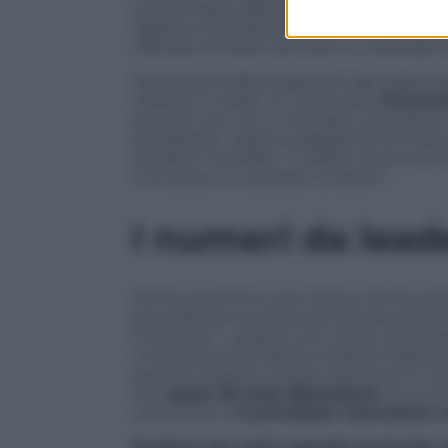
compensato dall’autonomia gestionale.
italiano è formalmente rimasto in piedi
ufficiale tra Paolo Gentiloni e il presiden
Ma Parigi ha fatto balenare agli italiani
militare: si vedrà. “E comunque
Fincant
assurdo che non si trovasse un’intesa e 
europeista”, osserva saggiamente Manuel
armatori mondiali. “I coreani avevano 
concessa a un gruppo europeo”.
I numeri da leade
Anche perché la case-history di Fincant
provvidenze europee per la cantieristic
Fincantieri – proprio con l’arrivo di Gi
monocliente (la Marina militare italiana e
qualità e stretto i bulloni del time-to-m
Con
quasi 20 mila dipendenti
, di cui 
continenti, è
il principale costruttore
Produce per tutti i grandi crocieristi,