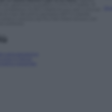
rcati, garantisce la qualità e il time-to-market. Al
Sfog
complessivo di 25,5 miliardi di euro, pari a circa sei
di di ricavi del primo semestre 2017 in crescita
o lordo è cresciuto da 113 a 146 milioni di euro, con
di confronto.
iù
lla nazionalizzazione
o stop in Francia
progetto industriale