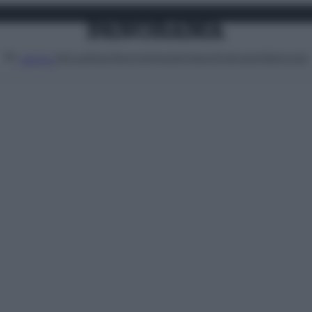
Attualità
Lifestyle
Moda
Video
Podcast
Abbonati
MENU