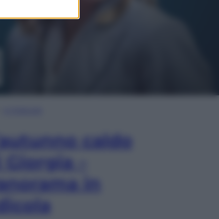
In Edicola
’autunno caldo
i Giorgia –
anorama in
dicola