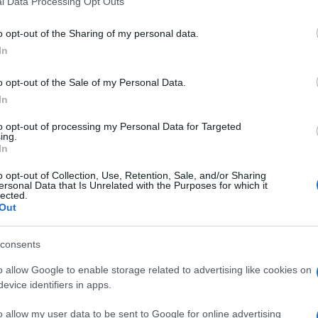
l Data Processing Opt Outs
including but not limited to your visit or usage behaviour. You may click 
 to Google and its third-party tags to use your data for below specifi
o opt-out of the Sharing of my personal data.
ogle consent section.
In
o opt-out of the Sale of my Personal Data.
In
ci anni hanno cambiato padrone tre volte e hanno
ntieri
: con un simile palmares i cantieri
Stx di
to opt-out of processing my Personal Data for Targeted
o per chiunque. Ma hanno buone infrastrutture, a
ing.
istratore delegato di Fincantieri da 15 anni (più di
In
l rilancio del gruppo – è considerato nel settore
o opt-out of Collection, Use, Retention, Sale, and/or Sharing
ersonal Data that Is Unrelated with the Purposes for which it
lected.
so. Bono incassa e non parla, lascia che a parlare
Out
trincea durante la
partita a scacchi fra governi
, e si
e avanti da solo
, presidiando la leadership con il
ino francese: “Non ne faccio una malattia”, ripete
consents
o allow Google to enable storage related to advertising like cookies on
cliente Stx
evice identifiers in apps.
o allow my user data to be sent to Google for online advertising