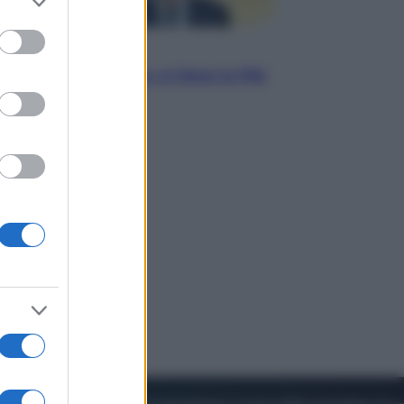
to grant or
ed purposes
Sport
Infantino in trincea, si tiene la Fifa
e sfida il mondo