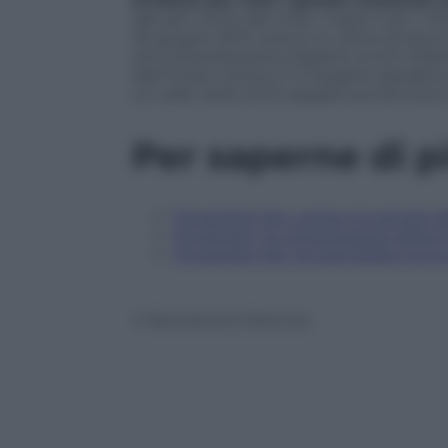
l’84 per cento dei ricavi. Copre tutti i me
30 giugno 2017, aveva un carico di lavoro 
anni di produzione (rispetto ai 2,3 miliar
dell’1,3 per cento). E il margine operativ
un utile netto di 13, doppio sul termine 
Per saperne di p
Fincantieri-Stx: come si è arrivati a
Fincantieri, le conseguenze dopo l
Fincantieri-Stx: la vera sfida è sul 
© Riproduzione Riservata