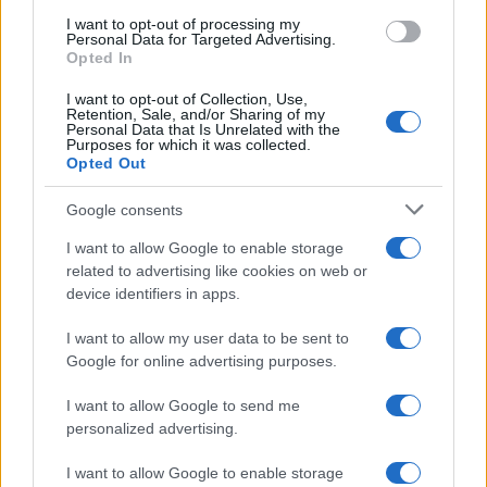
use your data for below specified purposes in below Google
I want to opt-out of processing my
consent section.
Personal Data for Targeted Advertising.
Opted In
I want to opt-out of Collection, Use,
Retention, Sale, and/or Sharing of my
Personal Data that Is Unrelated with the
Purposes for which it was collected.
Opted Out
Google consents
I want to allow Google to enable storage
related to advertising like cookies on web or
device identifiers in apps.
I want to allow my user data to be sent to
Google for online advertising purposes.
I want to allow Google to send me
personalized advertising.
I want to allow Google to enable storage