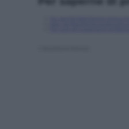
Per saperne di p
Fca, perché Marchionne torna a inv
Auto, se Marchionne punta tutto s
Fca, tutti gli investimenti di March
© Riproduzione Riservata