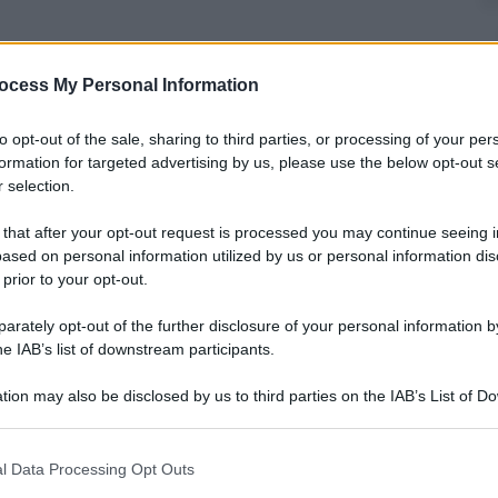
a
ocess My Personal Information
– Lettura: 3 minuti
to opt-out of the sale, sharing to third parties, or processing of your per
formation for targeted advertising by us, please use the below opt-out s
 selection.
nti preferite
 that after your opt-out request is processed you may continue seeing i
ased on personal information utilized by us or personal information dis
lier. Quattro manager potrebbero
 prior to your opt-out.
utomobilistico e raccogliere un eredità
rately opt-out of the further disclosure of your personal information by
he IAB’s list of downstream participants.
tion may also be disclosed by us to third parties on the IAB’s List of 
 that may further disclose it to other third parties.
 that this website/app uses one or more Google services and may gath
l Data Processing Opt Outs
including but not limited to your visit or usage behaviour. You may click 