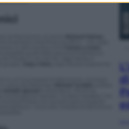
ponentistica.
nici
essori di Marchionne c’è anche
Richard Palmer,
re finanziario (chief financial officer – cfo), dopo
incarico in altre società come
Comau e Iveco
.
me possibile guida della casa automobilistica è
da Chrysler e non da Fiat. Oggi Manley è
L
el gruppo,
Jeep e Ram,
dopo diverse esperienze
d
 in cui il successore di Marchionne, chiunque
in carica. Nel frattempo
Michael Tyndall,
analista
P
li
compiti gravosi
lo attendono: “Anche se
una situazione risanata”, ha detto l’analista, “nei
e
 troverà di fronte uno scenario pieno di grandi
tria dell’auto”. Come dire: l’eredità di Marchionne
mpossibile.
Sfog