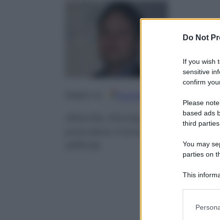
Andrea Telar
Do Not Pr
18 Aprile 2018
If you wish 
sensitive in
confirm your
Google
Discover
Fo
Seguici su
Please note
based ads b
Altavilla, Manley, Palmer e Gor
third parties
prendere il timone del gruppo a
difficile
You may sepa
parties on t
This informa
Participants
Please note
Persona
information 