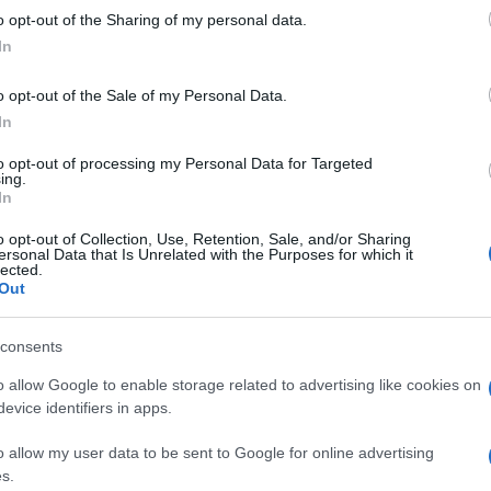
 to Google and its third-party tags to use your data for below specifi
o opt-out of the Sharing of my personal data.
ogle consent section.
In
o opt-out of the Sale of my Personal Data.
In
to opt-out of processing my Personal Data for Targeted
ing.
In
ding finanziaria di casa Agnelli che controlla
Fca
o opt-out of Collection, Use, Retention, Sale, and/or Sharing
ersonal Data that Is Unrelated with the Purposes for which it
nn
è stato rassicurante ma sincero: “Non sarà facile
lected.
to il presidente, facendo riferimento alla
Out
uale amministratore delegato di Fca, destinato a
he il gruppo automobilistico avrà presentato
il
ano industriale (fino al 2022).
consents
a da Marchionne, ci sono soltanto motivi personali:
o allow Google to enable storage related to advertising like cookies on
ti il n.1 di Fca,
dopo 14 anni
alla guida di un
evice identifiers in apps.
teralmente a far resuscitare: era infatti quasi
onne lo prese in mano nel 2005, mentre oggi è un
o allow my user data to be sent to Google for online advertising
aria e macina
125 miliardi di euro di ricavi all’anno
s.