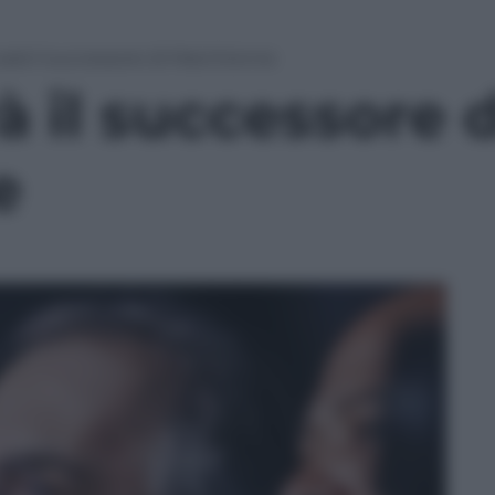
 sarà il successore di Marchionne
à il successore d
e