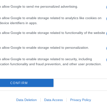
to allow Google to send me personalized advertising.
ile trovare un manager pronto a raccogliere la
rburton,
analista che lavora per la casa
pesso non è tenero nei giudizi, ha detto che
o allow Google to enable storage related to analytics like cookies on
rato a pieno titolo nella
Hall of Fame
del settore
evice identifiers in apps.
oria.
o allow Google to enable storage related to functionality of the website
r
o allow Google to enable storage related to personalization.
quello di
Alfredo Altavilla,
che oggi è responsabile
iente e Africa). Poiché Elkann ha detto che il
o allow Google to enable storage related to security, including
mente dall’interno, Altavilla sembra proprio avere
cation functionality and fraud prevention, and other user protection.
avora infatti nel gruppo Fiat dal 1990
, è stato al
i e in quelli di ripresa, ha un’età relativamente
ager blasonato a livello internazionale, visto che il
che come consigliere indipendente di
Tim
da
CONFIRM
 Gorlier,
torinese, altro “decano” del gruppo Fiat,
r lavorato in diverse società del gruppo come
Data Deletion
Data Access
Privacy Policy
Magneti Marelli e Mopar
, la società che nella