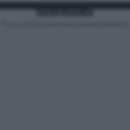
Attualità
Lifestyle
Moda
Video
Podcast
Abbonati
MENU