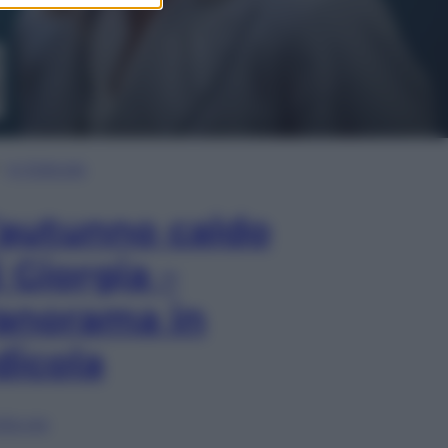
In Edicola
’autunno caldo
i Giorgia –
anorama in
dicola
lia ora