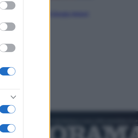
ed purposes
Politica
L’autunno caldo di Giorgia Meloni