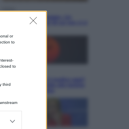
Cultura
Libri: dopo «Le schegge», tre
thriller con narratori di cui non ci si
può fidare
sonal or
ection to
nterest-
closed to
Lifestyle
Cosa significa fare il medico oggi?
 third
Dalle proteste in India alla lezione
di Abraham Verghese
Downstream
er and store
to grant or