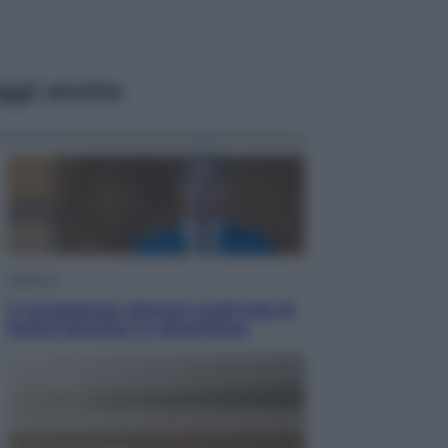
ggi anche
Opinioni
Il vergognoso silenzio sugli hub di
Pedro Sanchez in Mauritania