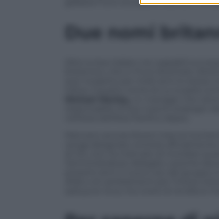
galassia Fca si occupa di ricambi e com
Due nomi britan
Oltre ai due italiani, tra i papabili succ
britannico, che in Fca è diventato diretto
aver ricoperto per molti anni lo stesso 
Infine, il quarto nome di cui si parla co
Michael Manley,
un manager che viene 
responsabile di due marchi strategici d
nell’area dell’Asia Pacifico (Apac).
Mancano ancora diversi mesi al momento
venga designato, entrerà ufficialmente 
di Citi, non ha mancato di ricordare qua
l’amministratore delegato uscente lascia 
prossimi anni il nuovo ceo del gruppo si
sfide e di cambiamenti per l’intera indus
sarà pure ricca, ma vivere di rendita è i