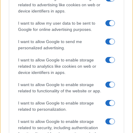
related to advertising like cookies on web or
device identifiers in apps.
I want to allow my user data to be sent to
Google for online advertising purposes.
I want to allow Google to send me
personalized advertising.
I want to allow Google to enable storage
related to analytics like cookies on web or
device identifiers in apps.
I want to allow Google to enable storage
related to functionality of the website or app.
I want to allow Google to enable storage
related to personalization.
I want to allow Google to enable storage
related to security, including authentication