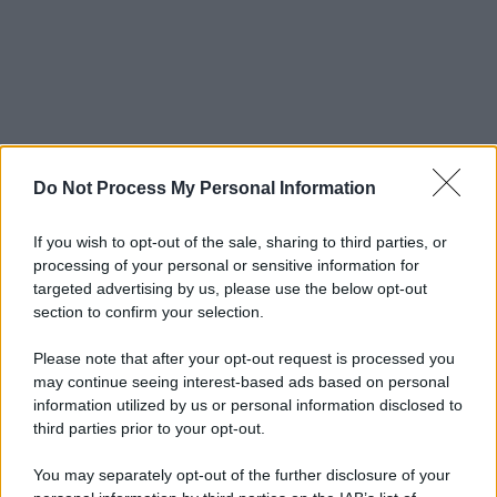
Do Not Process My Personal Information
If you wish to opt-out of the sale, sharing to third parties, or
processing of your personal or sensitive information for
targeted advertising by us, please use the below opt-out
section to confirm your selection.
Please note that after your opt-out request is processed you
may continue seeing interest-based ads based on personal
information utilized by us or personal information disclosed to
third parties prior to your opt-out.
You may separately opt-out of the further disclosure of your