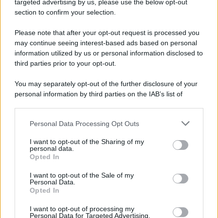
targeted advertising by us, please use the below opt-out
section to confirm your selection.
Please note that after your opt-out request is processed you
may continue seeing interest-based ads based on personal
information utilized by us or personal information disclosed to
third parties prior to your opt-out.
You may separately opt-out of the further disclosure of your
personal information by third parties on the IAB’s list of
downstream participants.
Personal Data Processing Opt Outs
This information may also be disclosed by us to third parties
on the IAB’s List of Downstream Participants that may further
I want to opt-out of the Sharing of my
disclose it to other third parties.
personal data.
Opted In
Please note that this website/app uses one or more Google
services and may gather and store information including but
I want to opt-out of the Sale of my
Personal Data.
not limited to your visit or usage behaviour. You may click to
Opted In
grant or deny consent to Google and its third-party tags to
use your data for below specified purposes in below Google
I want to opt-out of processing my
consent section.
Personal Data for Targeted Advertising.