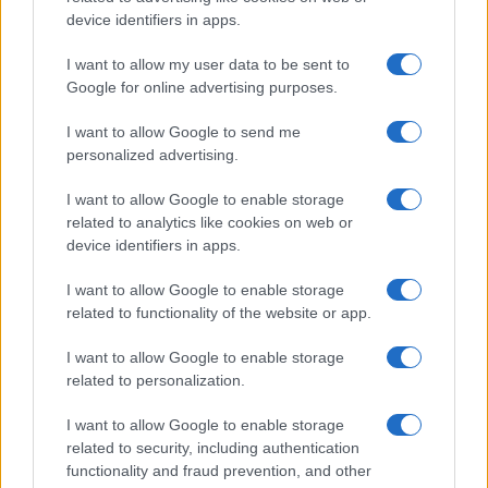
device identifiers in apps.
I want to allow my user data to be sent to
Google for online advertising purposes.
I want to allow Google to send me
personalized advertising.
I want to allow Google to enable storage
related to analytics like cookies on web or
device identifiers in apps.
I want to allow Google to enable storage
related to functionality of the website or app.
I want to allow Google to enable storage
related to personalization.
I want to allow Google to enable storage
related to security, including authentication
functionality and fraud prevention, and other