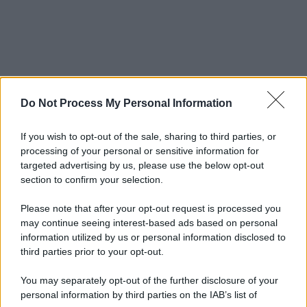
Do Not Process My Personal Information
If you wish to opt-out of the sale, sharing to third parties, or
processing of your personal or sensitive information for
targeted advertising by us, please use the below opt-out
section to confirm your selection.
Please note that after your opt-out request is processed you
may continue seeing interest-based ads based on personal
information utilized by us or personal information disclosed to
third parties prior to your opt-out.
You may separately opt-out of the further disclosure of your
personal information by third parties on the IAB’s list of