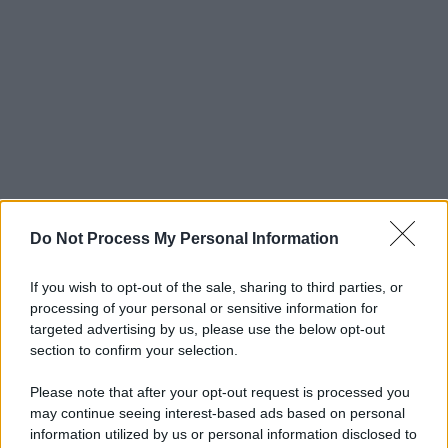
Do Not Process My Personal Information
If you wish to opt-out of the sale, sharing to third parties, or
processing of your personal or sensitive information for
targeted advertising by us, please use the below opt-out
section to confirm your selection.
Please note that after your opt-out request is processed you
may continue seeing interest-based ads based on personal
information utilized by us or personal information disclosed to