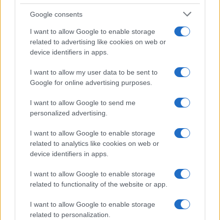
Google consents
I want to allow Google to enable storage
related to advertising like cookies on web or
device identifiers in apps.
I want to allow my user data to be sent to
Google for online advertising purposes.
I want to allow Google to send me
personalized advertising.
I want to allow Google to enable storage
related to analytics like cookies on web or
device identifiers in apps.
I want to allow Google to enable storage
related to functionality of the website or app.
I want to allow Google to enable storage
related to personalization.