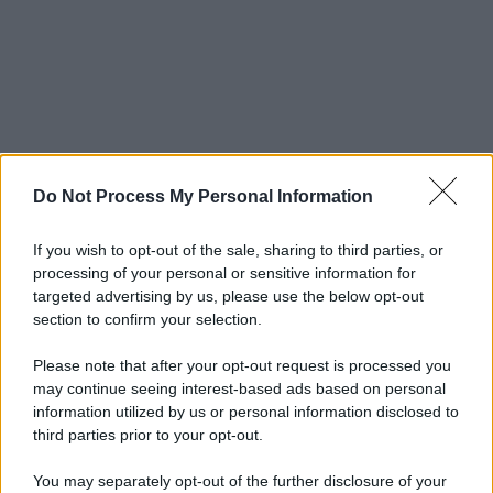
Do Not Process My Personal Information
If you wish to opt-out of the sale, sharing to third parties, or
processing of your personal or sensitive information for
targeted advertising by us, please use the below opt-out
section to confirm your selection.
Please note that after your opt-out request is processed you
may continue seeing interest-based ads based on personal
information utilized by us or personal information disclosed to
third parties prior to your opt-out.
You may separately opt-out of the further disclosure of your