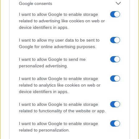
Google consents
I want to allow Google to enable storage
related to advertising like cookies on web or
device identifiers in apps.
I want to allow my user data to be sent to
Google for online advertising purposes.
I want to allow Google to send me
personalized advertising.
I want to allow Google to enable storage
related to analytics like cookies on web or
device identifiers in apps.
I want to allow Google to enable storage
related to functionality of the website or app.
I want to allow Google to enable storage
related to personalization.