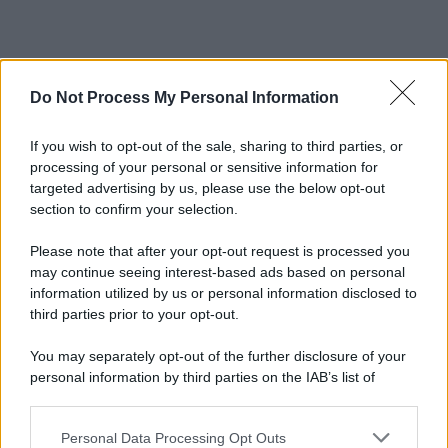
Do Not Process My Personal Information
If you wish to opt-out of the sale, sharing to third parties, or
processing of your personal or sensitive information for
targeted advertising by us, please use the below opt-out
section to confirm your selection.
Please note that after your opt-out request is processed you
may continue seeing interest-based ads based on personal
information utilized by us or personal information disclosed to
third parties prior to your opt-out.
You may separately opt-out of the further disclosure of your
personal information by third parties on the IAB’s list of
downstream participants.
Personal Data Processing Opt Outs
This information may also be disclosed by us to third parties