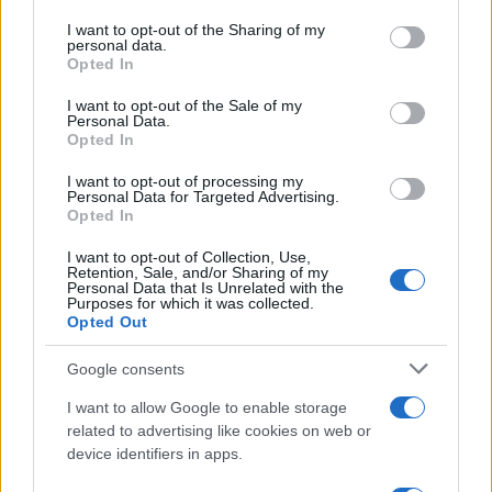
on the IAB’s List of Downstream Participants that may further
I want to opt-out of the Sharing of my
disclose it to other third parties.
personal data.
Opted In
Please note that this website/app uses one or more Google
services and may gather and store information including but
I want to opt-out of the Sale of my
Personal Data.
not limited to your visit or usage behaviour. You may click to
Opted In
grant or deny consent to Google and its third-party tags to
use your data for below specified purposes in below Google
I want to opt-out of processing my
consent section.
Personal Data for Targeted Advertising.
Opted In
I want to opt-out of Collection, Use,
Retention, Sale, and/or Sharing of my
Personal Data that Is Unrelated with the
Purposes for which it was collected.
Opted Out
Google consents
I want to allow Google to enable storage
related to advertising like cookies on web or
device identifiers in apps.