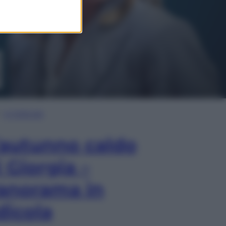
In Edicola
’autunno caldo
i Giorgia –
anorama in
dicola