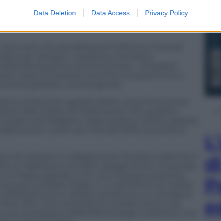
ssimi anni. Per una banca operante in un’economia
io puntare sui magri ritorni promessi ora dal
Data Deletion
Data Access
Privacy Policy
gazionario piuttosto che rischiare su quello dei
i. Se è vero che attualmente il clima sui mercati
nulla è per sempre. La politica monetaria
iali dovrà prima o poi terminare – la Federal
e i tassi d’interesse tra la fine di quest’anno e
economia globale è ancora ignoto.
ioni sui flussi di capitale diretti verso l’eurozona?
tezza nelle scelte d’investimento. Più qualità e
 quale si privilegiano i bassi prezzi e (molto spesso)
dersi entro i primi sei mesi del 2015, secondo la
L
ce di rompere il collegamento fra Stati e banche è
d
a un fallimento sovrano, spiega Pimco. Si prenda
o di un Paese grande e con una marcata autarchia
P
 può ricordare l’Italia, in cui gli istituti di credito
liardi di euro in debito sovrano su un circolante
e
a fine 2011. Una crisi politica, a livello macro così
una contrazione della fiducia degli investitori, che