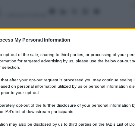
a
4
– Lettura: 5 minuti
ocess My Personal Information
nti preferite
to opt-out of the sale, sharing to third parties, or processing of your per
formation for targeted advertising by us, please use the below opt-out s
e l’ha fatta a convincere gli istituti di
 selection.
 aziende. Ecco perché non è una buona
 that after your opt-out request is processed you may continue seeing i
ased on personal information utilized by us or personal information dis
 prior to your opt-out.
rately opt-out of the further disclosure of your personal information by
he IAB’s list of downstream participants.
tion may also be disclosed by us to third parties on the IAB’s List of 
 that may further disclose it to other third parties.