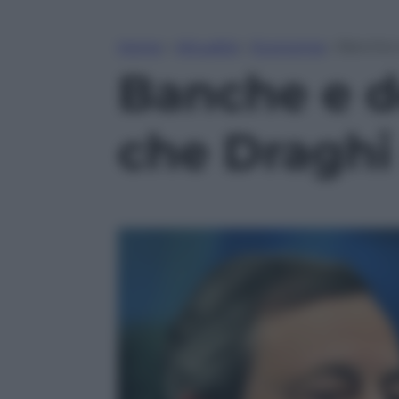
Home
»
Attualità
»
Economia
»
Banche e
Banche e d
che Draghi