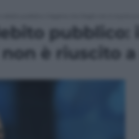
 debito pubblico: il legame che Draghi non è riuscito a
ebito pubblico: 
 non è riuscito 