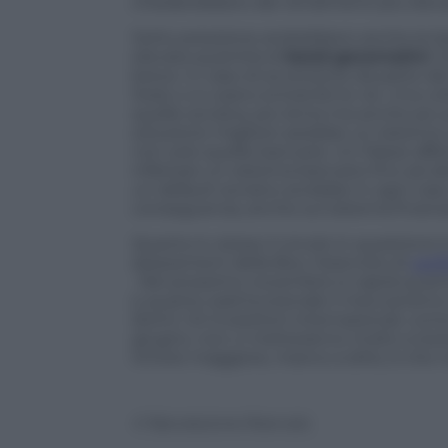
chiederebbero dei rendimenti più elevati 
Sotto pressione andrebbero anche le b
elevata quantità di
bond governativi
. 
breve. In caso di avversione da parte del
Stato o si usano entrambi le vie. Una v
quelle sovrana, più lenta ma anche più
soluzione migliore sarebbe un sistema 
non solo quelle bancarie. Un Paese aff
infettare un sistema bancario fino ad al
un default sovrano avrebbe in ogni caso
conseguenza, anche sul sistema finanzi
Quanto è vizioso il circolo in questione
assessment della Bce, l’esercizio di
veri
. Nel prossimo novembre si capirà quant
e quanto sarà funzionale il meccanismo
(Esm). Gli investitori internazionali, com
giugno, non ci metteranno molto a testa
timore maggiore, manco a dirlo, è che no
© Riproduzione Riservata