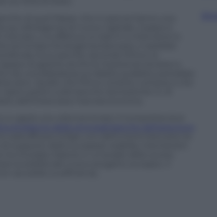
sui titoli di Stato.
Sfog
anche di quel Paese, che in pancia hanno una
Da qui all’esigenza di nuovo capitale, il passo è
 mercato, o si effettua un bail-in o interviene lo
olta terminata l’emergenza bancaria, ci sarebbe
 profonda. Ecco perché, secondo Pimco, la
capace di gestire anche le insolvenze sovrane e
etto da una debolezza sul debito pubblico potrebbe
lora sano. Quello che Pimco omette, tuttavia, è che
 ripercussioni sulle banche domestiche. E, di
ario dell’intera area macroeconomica.
 lo si capirà una volta terminato il Comprehensive
fica di bilancio delle principali banche dell’area euro
o sarà efficace la fase uno dell’unione bancaria Ue
 di supporto dello European stability mechanism
e ha ricordato Natixis in un’analisi dello scorso
re la solidità del nuovo progetto europeo. Il
n sia solido a sufficienza.