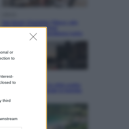
Lifestyle
Dal blush Charlotte Tilbury alle
tote bag: perché ormai
collezioniamo e rivendiamo tutto
sonal or
ection to
nterest-
Esteri
closed to
Perché Hiroshima: la città scelta
per mostrare al mondo la bomba
atomica
 third
Downstream