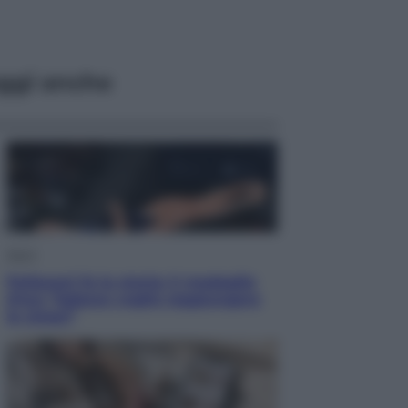
ggi anche
Sport
Pellacani fa la storia: 5 medaglie
d’oro “Adesso voglio raggiungere
le cinesi”