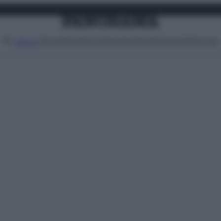
Attualità
Lifestyle
Moda
Video
Podcast
Abbonati
MENU