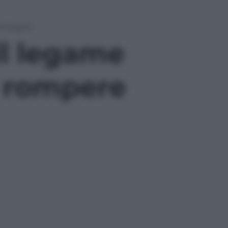
 rompere
il legame
a rompere