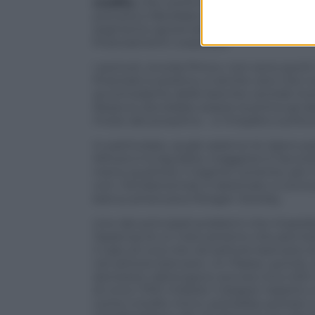
credito
, che continuerà ancora nei pro
precaria e falcidiata da insolvenze, megl
segmento governativo del mercato obbli
finanziamenti corporate.
I pericoli, ricorda Pimco, non sono poch
finanziari è positivo, è anche vero che 
accomodante delle banche centrali mond
Reserve dovrebbe essere la prima ad alzar
l’inizio del prossimo – e l’impatto sull’
In particolare, quale saranno le ripercuss
Minore è la liquidità, maggiore è l’accor
meno quantità. Il regime corrente, per il
non i fondamentali, è destinato a conclu
banca americana Morgan Stanley.
Uno dei principali problemi che impedis
l’assenza di un meccanismo che permett
il caso di una crisi nel settore bancari
nel settore bancario. Un Paese, quindi, che
domestici detengono ancora circa 400 mi
di circa 1.700 miliardi, il doppio rispetto 
come a livello micro, potrebbe portare a 