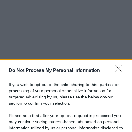
Do Not Process My Personal Information
If you wish to opt-out of the sale, sharing to third parties, or
processing of your personal or sensitive information for
targeted advertising by us, please use the below opt-out
section to confirm your selection.
Please note that after your opt-out request is processed you
may continue seeing interest-based ads based on personal
information utilized by us or personal information disclosed to