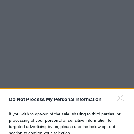
Do Not Process My Personal Information
If you wish to opt-out of the sale, sharing to third parties, or
processing of your personal or sensitive information for
targeted advertising by us, please use the below opt-out
section to confirm your selection.