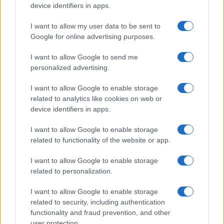
device identifiers in apps.
I want to allow my user data to be sent to
Google for online advertising purposes.
I want to allow Google to send me
personalized advertising.
I want to allow Google to enable storage
related to analytics like cookies on web or
device identifiers in apps.
I want to allow Google to enable storage
related to functionality of the website or app.
I want to allow Google to enable storage
related to personalization.
I want to allow Google to enable storage
related to security, including authentication
functionality and fraud prevention, and other
user protection.