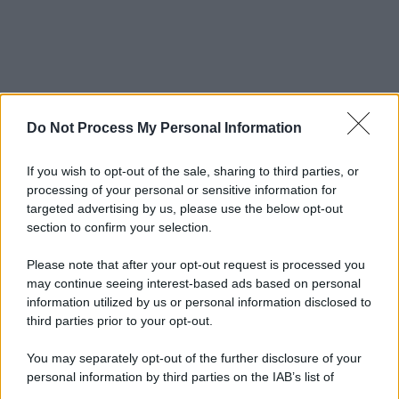
Do Not Process My Personal Information
If you wish to opt-out of the sale, sharing to third parties, or
processing of your personal or sensitive information for
targeted advertising by us, please use the below opt-out
section to confirm your selection.
Please note that after your opt-out request is processed you
may continue seeing interest-based ads based on personal
information utilized by us or personal information disclosed to
third parties prior to your opt-out.
You may separately opt-out of the further disclosure of your
personal information by third parties on the IAB’s list of
downstream participants.