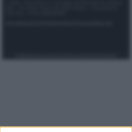
© 2025 – Panorama s.r.l. (Gruppo Società Editrice Italiana
spa) – Via Vittor Pisani 28, 20124 Milano – riproduzione
riservata – P.IVA 10518230965
Attualità
Lifestyle
Moda
Video
Podcast
Abbonati
Preferenze Privacy
Privacy Policy
Cookie Policy
Note legali