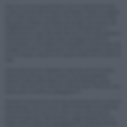
Non so voi ma questa foto non mi arricchisce per
nulla e non fa nemmeno sembrare l’Italia un paese
più civile. Anzi. È una foto che racconta di inciviltà
assoluta, l’esatto contrario di quello che siamo, da
migliaia di anni. Foto che fanno ribrezzo per il
trattamento riservato alle donne e che dovrebbero
quantomeno farci pensare sull’opportunità di
concedere, concedere e concedere e di provare ad
andare incontro a persone che loro di passi verso di
noi, la nostra cultura e la nostra civiltà non ne fanno.
Mai.
Ma fa altrettanto ribrezzo il silenzio di chi ha dato
lezioni di cultura a chi come me era perplesso
davanti alla scelta della scuola di Pioltello; dove
sono? Perché non hanno nulla da dire? Perché non
attaccano, chiedono spiegazioni?
Parliamo di persone che sicuramente sono contro il
patriarcato, sono contro i femminicidio, la violenza
verso le donne; sono in tutto e per tutto per la
parità di genere. Ma tacciono oggi davanti ad un
Islam che in fatto di uguaglianza è qualche secolo