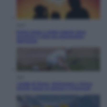
Viaggi
Eclissi totale e stelle cadenti: dove
ammirare il cielo più spettacolare
dell’estate
Sport
I dubbi di Sinner, fisioterapia a Torino:
Jannik valuta se giocare a Cincinnati