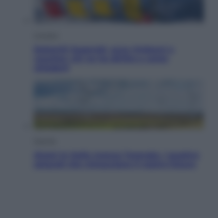
Cronaca
Dolomiti Superski, ecco rimborsi e
voucher: chi ne ha diritto e come
chiederli
Energia
Aiuto! In Italia manca l’energia. I quattro
ostacoli che minacciano il nostro futuro