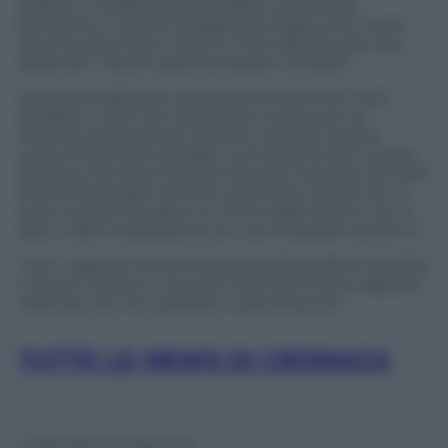
indietro. Intellettuali, giornalisti, opinionisti
bravissimi a vedere la pagliuzza negli occhi nostri
ma che diventano ciechi e muti davanti alle travi
degli altri. Tacere significa essere complici.
Siccome dobbiamo educare ed arricchirci tutti
sarebbe il caso che dal sindaco ai docenti di
Pioltello andando per decine e decine di altre
comunità locali si spieghi a chi fa parte del mondo
islamico che siamo anche disposti a parlare di Festa
di Fine Ramadan ed altre ricorrenze a patto di un
reale cambio di passo sui diritti delle donne: do ut
des, ti offro integrazione se vuoi integrarti anche tu.
Tutti i rapporti devono basarsi sull’equilibrio di diritti
e doveri, di dare e ricevere, altrimenti sono rapporti
velenosi che non portano nulla di buono.
TUTTE LE NEWS DI CRONACA
© Riproduzione Riservata