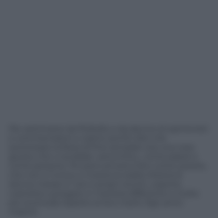
Per settimane da Pioltello e da decine di opinionisti
e commentatori ci siamo sentiti dire che
autorizzare la festa di fine ramadan era una cosa
giusta, che ci avrebbe «arricchito», come paese e
come persone. Poi però arrivano foto come questa,
che non è l’unica, e mostra la realtà, Mostra le
donne messe in veri e propri recinti, coperte,
costrette a pregare in maniera differente e molto
più scomoda rispetto ai loro mariti, figli, amici
maschi.