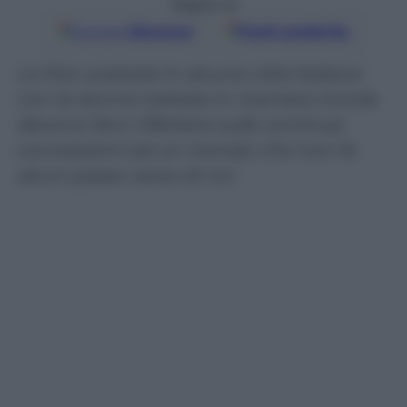
Seguici su
Google
Discover
Fonti preferite
Le foto scattate in alcune città italiane
con le donne trattate in maniera incivile
devono farci riflettere sulle continue
concessioni ad un mondo che non fa
alcun passo verso di noi