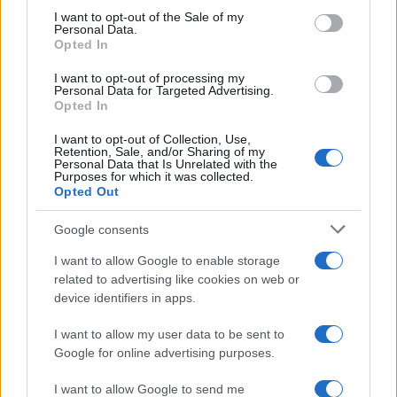
services and may gather and store information including but
I want to opt-out of the Sale of my
Personal Data.
not limited to your visit or usage behaviour. You may click to
Opted In
grant or deny consent to Google and its third-party tags to
use your data for below specified purposes in below Google
I want to opt-out of processing my
consent section.
Personal Data for Targeted Advertising.
Opted In
I want to opt-out of Collection, Use,
Retention, Sale, and/or Sharing of my
Personal Data that Is Unrelated with the
Purposes for which it was collected.
Opted Out
Google consents
I want to allow Google to enable storage
related to advertising like cookies on web or
device identifiers in apps.
I want to allow my user data to be sent to
Google for online advertising purposes.
I want to allow Google to send me