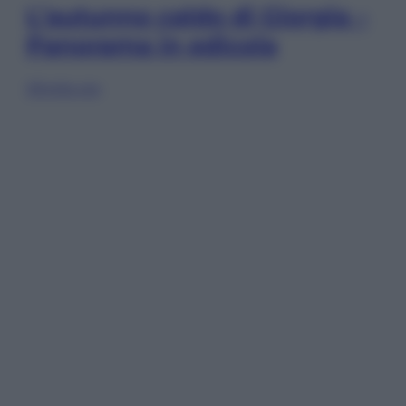
L’autunno caldo di Giorgia –
Panorama in edicola
Sfoglia ora