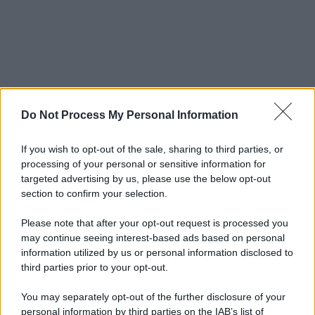
Do Not Process My Personal Information
If you wish to opt-out of the sale, sharing to third parties, or
processing of your personal or sensitive information for
targeted advertising by us, please use the below opt-out
section to confirm your selection.
Please note that after your opt-out request is processed you
may continue seeing interest-based ads based on personal
information utilized by us or personal information disclosed to
third parties prior to your opt-out.
You may separately opt-out of the further disclosure of your
personal information by third parties on the IAB’s list of