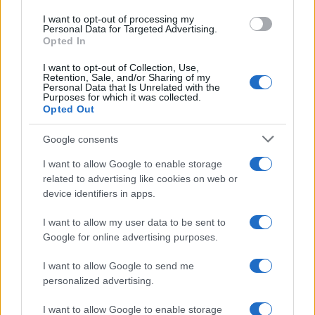
use your data for below specified purposes in below Google
I want to opt-out of processing my
consent section.
Personal Data for Targeted Advertising.
Opted In
I want to opt-out of Collection, Use,
Retention, Sale, and/or Sharing of my
Personal Data that Is Unrelated with the
Purposes for which it was collected.
Opted Out
Google consents
I want to allow Google to enable storage
related to advertising like cookies on web or
device identifiers in apps.
I want to allow my user data to be sent to
Google for online advertising purposes.
I want to allow Google to send me
personalized advertising.
I want to allow Google to enable storage