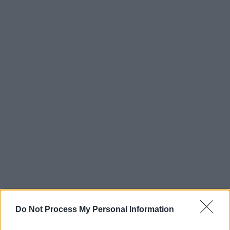
Do Not Process My Personal Information