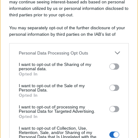
may continue seeing interest-based ads based on personal
information utilized by us or personal information disclosed to
third parties prior to your opt-out.
You may separately opt-out of the further disclosure of your
personal information by third parties on the IAB’s list of
downstream participants.
Personal Data Processing Opt Outs
This information may also be disclosed by us to third parties
on the IAB’s List of Downstream Participants that may further
I want to opt-out of the Sharing of my
disclose it to other third parties.
personal data.
Opted In
Please note that this website/app uses one or more Google
services and may gather and store information including but
I want to opt-out of the Sale of my
Personal Data.
not limited to your visit or usage behaviour. You may click to
Opted In
grant or deny consent to Google and its third-party tags to
use your data for below specified purposes in below Google
I want to opt-out of processing my
consent section.
Personal Data for Targeted Advertising.
Opted In
I want to opt-out of Collection, Use,
Retention, Sale, and/or Sharing of my
Personal Data that Is Unrelated with the