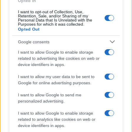
Opted In
I want to opt-out of Collection, Use,
Retention, Sale, and/or Sharing of my
Personal Data that Is Unrelated with the
Purposes for which it was collected.
Opted Out
Google consents
I want to allow Google to enable storage
related to advertising like cookies on web or
device identifiers in apps.
I want to allow my user data to be sent to
Google for online advertising purposes.
I want to allow Google to send me
personalized advertising.
I want to allow Google to enable storage
related to analytics like cookies on web or
device identifiers in apps.