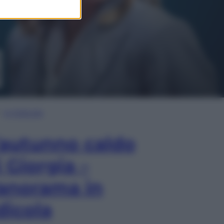
In Edicola
’autunno caldo
i Giorgia –
anorama in
dicola