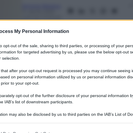
Simone Mesisca
14 Aprile 2025
–
Lettura: 3 minuti
ocess My Personal Information
to opt-out of the sale, sharing to third parties, or processing of your per
formation for targeted advertising by us, please use the below opt-out s
 selection.
 that after your opt-out request is processed you may continue seeing i
ased on personal information utilized by us or personal information dis
nti preferite
 prior to your opt-out.
movimento Italia plurale. Che cerca di far
rately opt-out of the further disclosure of your personal information by
alcone
he IAB’s list of downstream participants.
tion may also be disclosed by us to third parties on the IAB’s List of 
 that may further disclose it to other third parties.
 that this website/app uses one or more Google services and may gath