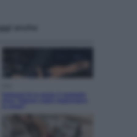
ggi anche
Sport
Pellacani fa la storia: 5 medaglie
d’oro “Adesso voglio raggiungere
le cinesi”