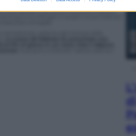
ua moglie quando si contestavano i vestiti e gli
o i suoi familiari. Così come il suo primo ingresso
tivali di gomma infangati e il pugno chiuso sollevato
dei braccianti immigrati.
da sostenere, assieme agli interessi della
io.
Lo scorso 28 febbraio ha presentato una
al-Fitr (il giorno in cui viene rotto il digiuno
zionale
. Guai però a chiamarlo “partito islamico”.
L
d
P
e