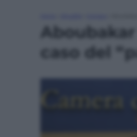
Home
»
Attualità
»
Cronaca
»
Aboubakar 
Aboubakar 
caso del “p