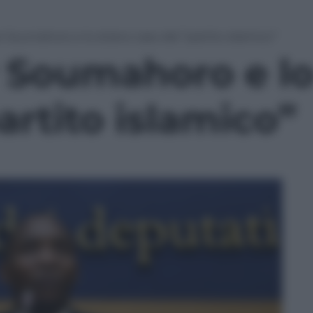
Soumahoro e lo strano caso del “partito islamico”
Soumahoro e lo
artito islamico”