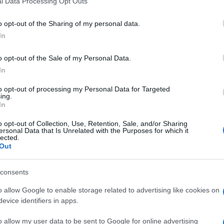
l Data Processing Opt Outs
including but not limited to your visit or usage behaviour. You may click 
 to Google and its third-party tags to use your data for below specifi
o opt-out of the Sharing of my personal data.
ogle consent section.
In
o opt-out of the Sale of my Personal Data.
In
to opt-out of processing my Personal Data for Targeted
ing.
In
o opt-out of Collection, Use, Retention, Sale, and/or Sharing
ersonal Data that Is Unrelated with the Purposes for which it
l’eleganza al partito islamico. Che ha presentato per
lected.
e di Monfalcone, in Friuli Venezia Giulia: l’ex
Out
 si presenta con la sua ultima creazione politica:
consents
a nel maggio dello scorso anno, quando
e del suo gruppo Italia Plurale per dare «spazio
o allow Google to enable storage related to advertising like cookies on
a al gruppo Misto, aveva spiegato il ruolo della nuova
evice identifiers in apps.
ttati e gli umiliati ed è contro l’islamofobia e
o allow my user data to be sent to Google for online advertising