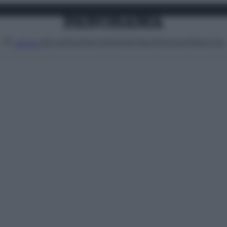
Attualità
Lifestyle
Moda
Video
Podcast
Abbonati
MENU