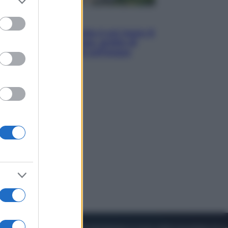
to grant or
ed purposes
Viaggi
La Thailandia segreta è sul mare: 8
luoghi tra delfini rosa, grotte di
smeraldo e villaggi sull’acqua