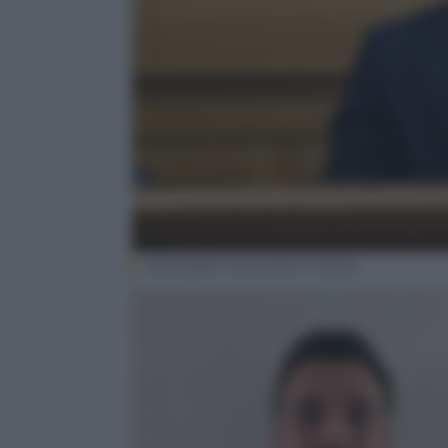
Aboubakar Soumahoro (Ansa)