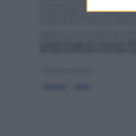
rivendicare il «diritto all’eleganza» di s
accessori griffati con cui andavano in gir
alla Camera dei deputati, con ai piedi s
in segno di lotta, a rivendicare i diritti 
Adesso c’è un nuovo movimento politico 
religione islamica. Soumahoro fa sul ser
proposta di legge per riconoscere l’Eid 
del mese di Ramadan) come festa na
© Riproduzione Riservata
Elezioni
, 
Islam