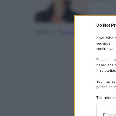
Do Not Pr
Google
Discover
Fo
Seguici su
If you wish 
sensitive in
confirm your
Please note
based ads b
third parties
You may sepa
parties on t
This informa
Participants
Please note
Persona