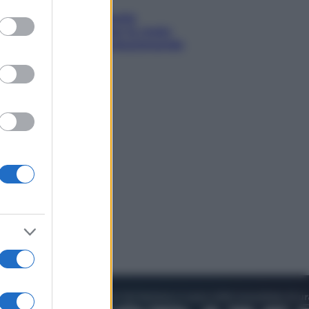
to grant or
Sea-Doo: dalla velocità
ed purposes
all’esplorazione, così le moto
d’acqua stanno rivoluzionando
l’outdoor