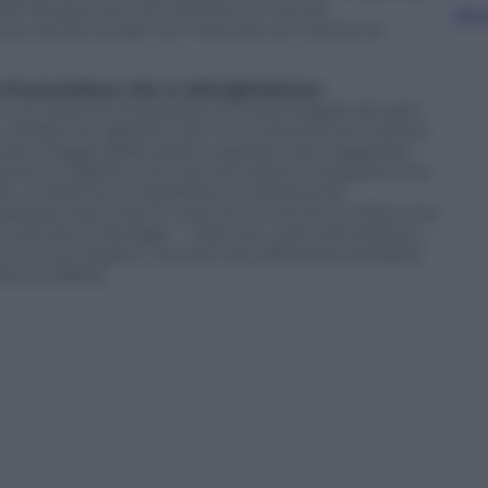
titi da percorsi non arbitrari. Le norme
Sfog
ivo, anche se già non mancano le critiche di
o di procedure che si allungheranno:
 un sistema di giustizia minorile slegata da ogni
 di fascicoli, giacenti per innumerevoli anni senza
ra: si legge delle preoccupazioni dei magistrati
nzione e rispetto, ma non annullano il sospetto che
he.
La riforma è imperfetta e certamente
licarla. Semmai è il caso di convenire sul fatto che
erché le famiglie – nelle loro varie articolazioni –
un unico organo, che sia il più efficiente possibile
tto di difesa.