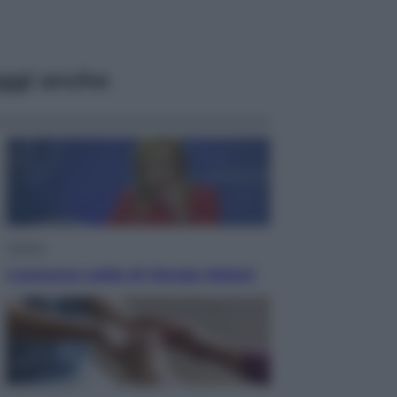
ggi anche
Politica
L’autunno caldo di Giorgia Meloni