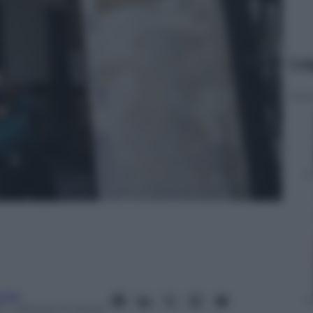
Le
glia
2
– Lettura: 5 minuti