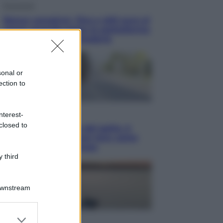
Economia
Bonus caregiver, fino a 400 euro al
mese: quando parte la piattaforma
INPS e chi può richiederlo
sonal or
ection to
Viaggi
nterest-
closed to
Giornata mondiale del gatto, è
boom di vacanze con loro: come
viaggiare senza stress
 third
Downstream
er and store
Lifestyle