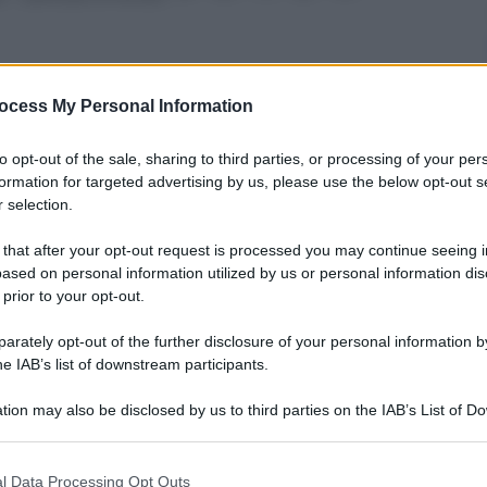
ocess My Personal Information
nti preferite
to opt-out of the sale, sharing to third parties, or processing of your per
formation for targeted advertising by us, please use the below opt-out s
 selection.
 that after your opt-out request is processed you may continue seeing i
ased on personal information utilized by us or personal information dis
 prior to your opt-out.
rately opt-out of the further disclosure of your personal information by
he IAB’s list of downstream participants.
tion may also be disclosed by us to third parties on the IAB’s List of 
 that may further disclose it to other third parties.
 that this website/app uses one or more Google services and may gath
l Data Processing Opt Outs