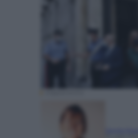
Imagoeconomica
Daniela Missa
13 Luglio 202