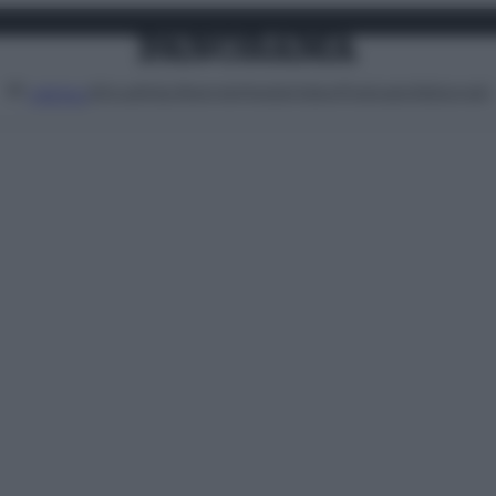
Attualità
Lifestyle
Moda
Video
Podcast
Abbonati
MENU