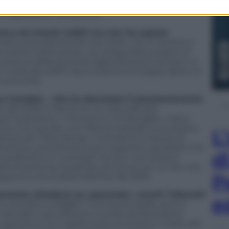
per i minorenni, separato da quello «ordinario» nel
 riguardano i più piccoli.
va da intenti nobili ma non ha saputo
urali e procedimentali mai risolti, non è riuscito a
lla nostra Costituzione, con pregiudizio proprio di
storture della giustizia rappresentano sempre un
tutela dei diritti, dove arranca s’inceppa, latita o è
i comunità.
ma Cartabia – che ha decretato il pensionamento
 dal 2025) in favore di un tribunale iper
per le persone, i minorenni e le famiglie», nasce
za. Si è cercato, con riforme parziali e successive,
L
enza dei Tribunali per i minorenni in favore di
ficoltosa convivenza di due organismi giudiziari che
d
vvedimenti in contrasto tra loro, non poteva
finitivamente la partita, anche se con un iter che
P
ppunto concludersi alla fine del 2025.
tamente chiedersi se, sparendo i vecchi Tribunali
e
scandali e malaffari. Il tema principale, però è
 naturale e più efficace a tutela del benessere
 organismo con regole certe, procedure votate alla