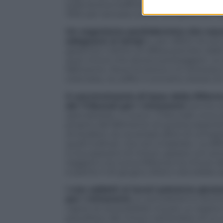
sulla storica inefficienza del Tribunale 
1934 per avocare a sé le competenze che
Un organismo pachidermico che nasce
adeguarsi ai tempi
e, per difetti strutt
garantire il diritto di difesa previsto da
quei minori che doveva proteggere. Le 
fallimento. Dove funziona vi è certezza e 
orientata, ne soffre il concetto stesso d
Il convincimento di base della Rifor
dei Tribunali per i minorenni
(anche se
specializzato, il nuovo «Tribunale unico 
proprio dal fallimento di questa esperien
di erodere via via ampie sfere di compet
quelli ordinari, ma non è bastato. La dif
si occupavano di minori, spesso con pro
reggere e la nuova Riforma ha chiuso de
è partito il 22 giugno 2022 e dovrebbe a
I non addetti ai lavori potranno gius
per i minorenni,
si cancelleranno anche 
capire se sia possibile trovare un argine
psicofisico dei minori nell’ambito di un