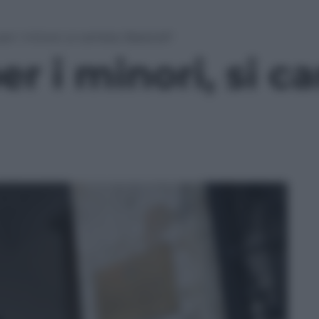
er i minori, si cambia. Basterà?
er i minori, si c