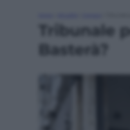
Home
»
Attualità
»
Cronaca
»
Tribunale p
Tribunale p
Basterà?