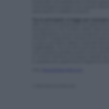
tutela del contraddittorio e tempi garan
intervengono proprio con questo obiett
associazioni e addetti ai lavori.
Tra le principali, si legge per esempi
affermazione paradossale se rapportata a
tempistica e che ha fatto della «latenza»
una decisione, la sua connotazione. Anco
minorili. Turbamenti meritevoli di atte
in essi si annidino difese corporativistic
migliorabile, ma conviene provare ad app
non si poteva andare avanti come prima, p
e i minori meritano di essere trattati da 
e, soprattutto, garantisca il legittimo diri
Info:
Missagliadevellis.com
© Riproduzione Riservata