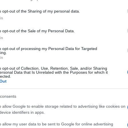
including but not limited to your visit or usage behaviour. You may click 
 to Google and its third-party tags to use your data for below specifi
o opt-out of the Sharing of my personal data.
ogle consent section.
fetti di un caos giuridico che affronta (male)
In
lle famiglie. La Riforma Cartabia
prevede ora nuovi
ndo già sollevato critiche, sono un primo passo
o opt-out of the Sale of my Personal Data.
In
to opt-out of processing my Personal Data for Targeted
nell’hinterland di Milano, una bambina sta
ing.
 che mette in allarme le maestre. Comincia un
In
rvizi sociali i quali allertano la Procura della
orenni e, in pochi giorni, si completa – con
o opt-out of Collection, Use, Retention, Sale, and/or Sharing
 della bambina dalla casa dei genitori: ci si
ersonal Data that Is Unrelated with the Purposes for which it
o maggiore, anche lui collocato temporaneamente
lected.
Out
ni, salvo alla fine decretare il fraintendimento
 famiglia distrutta e un ragazzo che, da allora – a
 stesso. Nel 2015, a Latina, un analogo ordine di
consents
itz scenografico fuori dalla scuola media
nti, i servizi sociali, il curatore, il nucleo tutela
o allow Google to enable storage related to advertising like cookies on
ere Francesco (il nome è di fantasia) e portarlo in
evice identifiers in apps.
 dalla famiglia: i video di quel giorno mostrano lo
o allow my user data to be sent to Google for online advertising