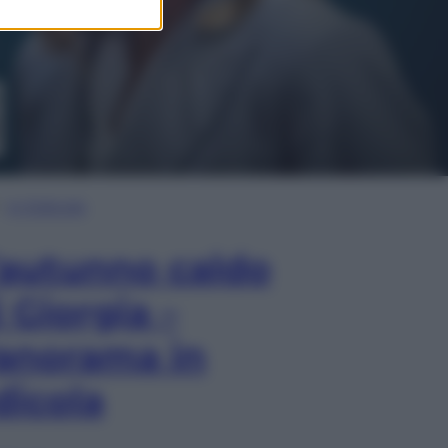
In Edicola
’autunno caldo
i Giorgia –
anorama in
dicola