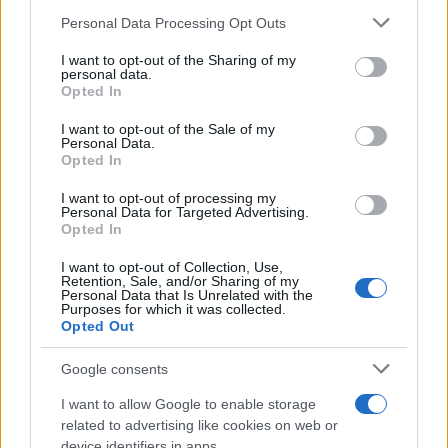
Personal Data Processing Opt Outs
This information may also be disclosed by us to third parties
on the IAB’s List of Downstream Participants that may further
I want to opt-out of the Sharing of my
disclose it to other third parties.
personal data.
Opted In
Please note that this website/app uses one or more Google
services and may gather and store information including but
I want to opt-out of the Sale of my
Personal Data.
not limited to your visit or usage behaviour. You may click to
Opted In
grant or deny consent to Google and its third-party tags to
use your data for below specified purposes in below Google
I want to opt-out of processing my
consent section.
Personal Data for Targeted Advertising.
Opted In
I want to opt-out of Collection, Use,
Retention, Sale, and/or Sharing of my
Personal Data that Is Unrelated with the
Purposes for which it was collected.
Opted Out
Google consents
I want to allow Google to enable storage
related to advertising like cookies on web or
device identifiers in apps.