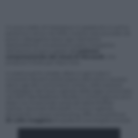
Il nuovo trailer di Crackdown 3, sparatutto in prima
persona in arrivo nel 2016, mostra cosa succede nel
primo videogame dove ogni elemento
dell’ambiente circostante è parte integrante
dell’azione di gioco grazie alla
potenza
computazionale del cloud di Microsoft
, che
produce il titolo per Xbox One.
In pratica ponti, strade, alberi e ogni cosa vi
troverete davanti potrà essere distrutta e causare
danni agli altri concorrenti online, nella versione
multiplayer del terzo capitolo della saga cominciata
nel 2007 alla Realtime Worlds e continuata tre anni
dopo con la seconda uscita ad opera Ruffian
Games. Secondo Microsoft, il nuovo capitolo,
sfruttando il cloud computing, offre una potenza
20 volte maggiore
di quella di una singola console.