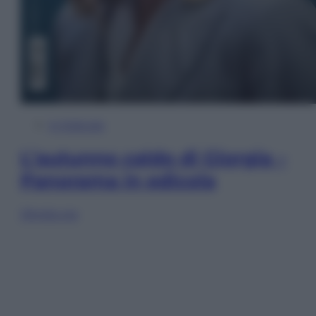
In Edicola
L’autunno caldo di Giorgia –
Panorama in edicola
Sfoglia ora