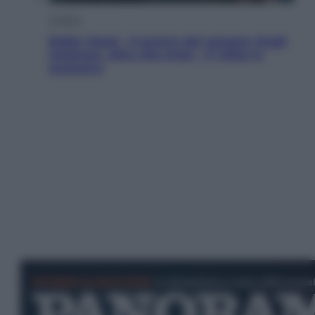
Cinema
Robin Hood – Il prezzo del sangue: Hugh
Jackman, altro che eroe! – Il video in
esclusiva