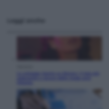
Leggi anche
Televisione
Le schegge riporta su Disney+ il lato più
seducente e oscuro della moda anni
Ottanta