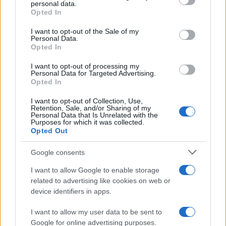
disclose it to other third parties.
personal data.
Opted In
Please note that this website/app uses one or more Google
services and may gather and store information including but
I want to opt-out of the Sale of my
Personal Data.
not limited to your visit or usage behaviour. You may click to
Opted In
grant or deny consent to Google and its third-party tags to
use your data for below specified purposes in below Google
I want to opt-out of processing my
consent section.
Personal Data for Targeted Advertising.
Opted In
I want to opt-out of Collection, Use,
Retention, Sale, and/or Sharing of my
Personal Data that Is Unrelated with the
Purposes for which it was collected.
Opted Out
Google consents
I want to allow Google to enable storage
related to advertising like cookies on web or
device identifiers in apps.
I want to allow my user data to be sent to
Google for online advertising purposes.