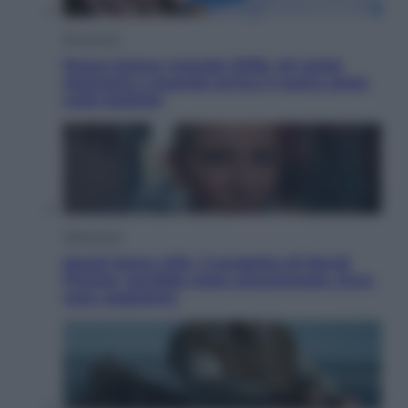
Economia
Nuovo bonus energia 2026, chi potrà
ottenerlo e quando arriva il nuovo aiuto
sulle bollette
Televisione
Squid Game USA, il progetto di David
Fincher sarebbe stato accantonato. Ecco
cosa sappiamo