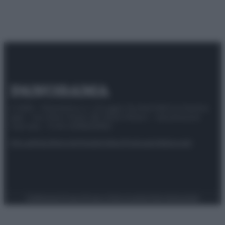
© 2025 – Panorama s.r.l. (Gruppo Società Editrice Italiana
spa) – Via Vittor Pisani 28, 20124 Milano – riproduzione
riservata – P.IVA 10518230965
Attualità
Lifestyle
Moda
Video
Podcast
Abbonati
Preferenze Privacy
Privacy Policy
Cookie Policy
Note legali