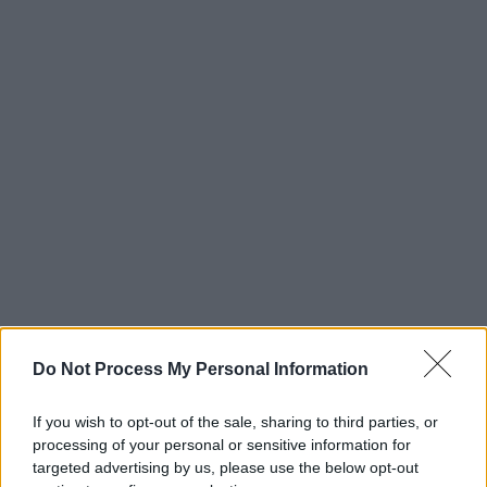
Do Not Process My Personal Information
If you wish to opt-out of the sale, sharing to third parties, or
processing of your personal or sensitive information for
targeted advertising by us, please use the below opt-out