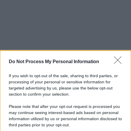
Do Not Process My Personal Information
If you wish to opt-out of the sale, sharing to third parties, or
processing of your personal or sensitive information for
targeted advertising by us, please use the below opt-out
section to confirm your selection.
Please note that after your opt-out request is processed you
may continue seeing interest-based ads based on personal
information utilized by us or personal information disclosed to
third parties prior to your opt-out.