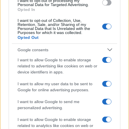
I want to opt-out of processing my
consent section.
Personal Data for Targeted Advertising.
Opted In
I want to opt-out of Collection, Use,
Retention, Sale, and/or Sharing of my
Personal Data that Is Unrelated with the
Purposes for which it was collected.
Opted Out
Google consents
I want to allow Google to enable storage
related to advertising like cookies on web or
device identifiers in apps.
I want to allow my user data to be sent to
Google for online advertising purposes.
I want to allow Google to send me
personalized advertising.
I want to allow Google to enable storage
related to analytics like cookies on web or