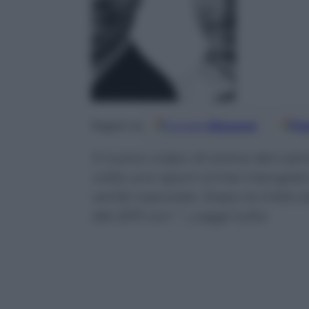
Google
Discover
Fo
Seguici su
Il nuovo colpo di scena del calc
volta uno sport ormai mangiato 
verità nascoste. Dopo la triste 
del 2011 con “…Leggi tutto