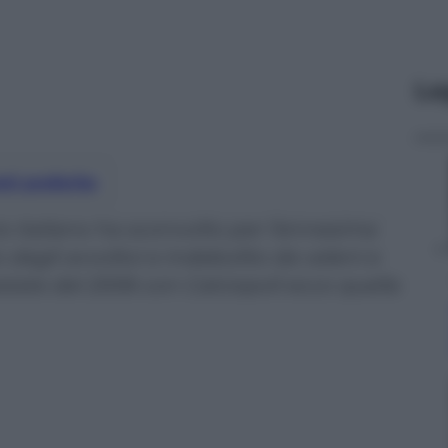
Le
nti preferite
io italiano ha sconvolto per l’ennesima
dagli avvoltoi e indebolito da veleni e
estate del 2006 con Calciopoli ecco quella