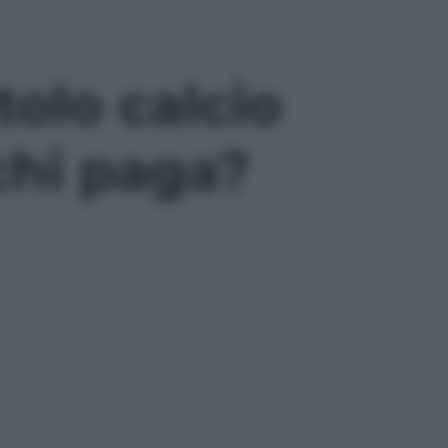
olo calcio
chi paga?