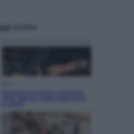
ggi anche
Sport
Pellacani fa la storia: 5 medaglie
d’oro “Adesso voglio raggiungere
le cinesi”