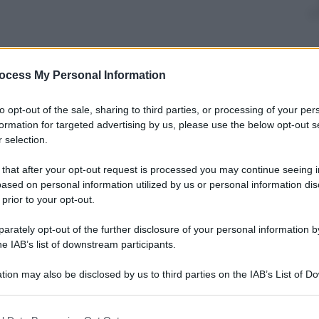
ocess My Personal Information
to opt-out of the sale, sharing to third parties, or processing of your per
formation for targeted advertising by us, please use the below opt-out s
 selection.
 that after your opt-out request is processed you may continue seeing i
ased on personal information utilized by us or personal information dis
ù eclatante dell’inchiesta sul calcioscommesse
 prior to your opt-out.
rately opt-out of the further disclosure of your personal information by
l calcio
italiano ha sconvolto per l’ennesima volta
he IAB’s list of downstream participants.
ltoi
e indebolito da veleni e verità nascoste. Dopo
ecco quella del 2011 con “
Scommessopoli
“, un
tion may also be disclosed by us to third parties on the IAB’s List of 
le classifiche di Serie A e che spazza via una volta
 that may further disclose it to other third parties.
 credere nella buona fede del calcio.
 that this website/app uses one or more Google services and may gath
no della
trama di un film fantasy
: solo una