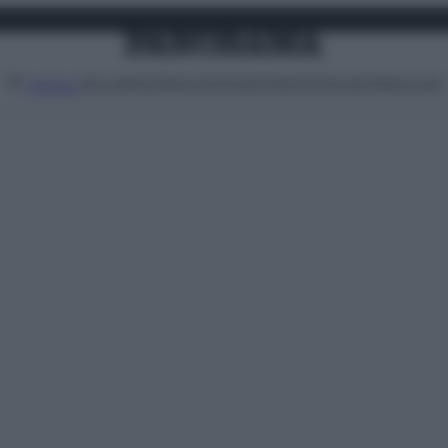
Attualità
Lifestyle
Moda
Video
Podcast
Abbonati
MENU