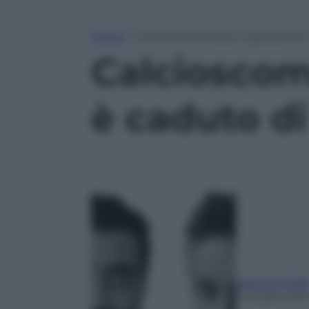
Home
»
Calcioscommesse: il giocattolo 
Calcioscomm
è caduto d
Laterza Stella
7 Giugno 201