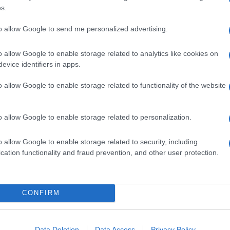
s.
zzato via la voglia di tanti tifosi
di credere in un
to allow Google to send me personalized advertising.
à senza la possibilità di smentire i luoghi comuni di
ppi soldi, è uno sport sporco e chissà cosa c’è
o allow Google to enable storage related to analytics like cookies on
evice identifiers in apps.
e appurate dall’inchiesta, i colpevoli e le società
o allow Google to enable storage related to functionality of the website
unizione esemplare
, un segnale forte che non
o” o “sconto della pena”. I giocatori coinvolti
izzate o retrocesse. L’indagine andrà avanti per
ortivo, e
resta da capire quali saranno le griglie
o allow Google to enable storage related to personalization.
lla prossiam stagione. Da quel che sembra, ora
no.
o allow Google to enable storage related to security, including
cation functionality and fraud prevention, and other user protection.
izia è l’unico gesto utile per rendere onore a
CONFIRM
Data Deletion
Data Access
Privacy Policy