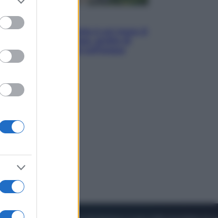
to grant or
ed purposes
Viaggi
La Thailandia segreta è sul mare: 8
luoghi tra delfini rosa, grotte di
smeraldo e villaggi sull’acqua