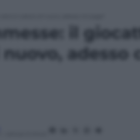
calcio è caduto di nuovo, adesso chi paga?
esse: il giocatt
i nuovo, adesso 
1
– Lettura: 3 minuti