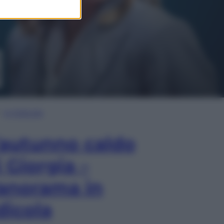
In Edicola
’autunno caldo
i Giorgia –
anorama in
dicola