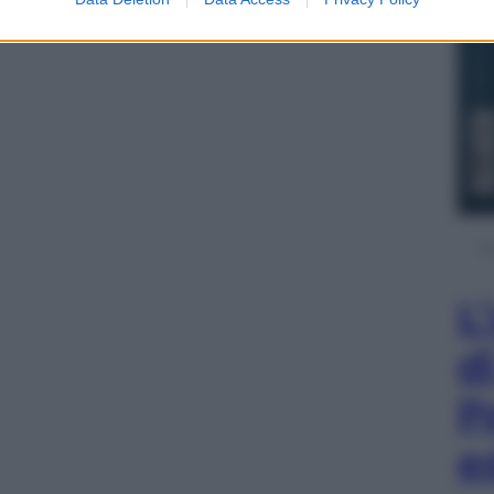
L
d
P
e