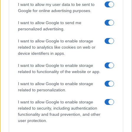
I want to allow my user data to be sent to
Google for online advertising purposes.
I want to allow Google to send me
personalized advertising.
I want to allow Google to enable storage
related to analytics like cookies on web or
device identifiers in apps.
I want to allow Google to enable storage
related to functionality of the website or app.
I want to allow Google to enable storage
related to personalization.
I want to allow Google to enable storage
related to security, including authentication
functionality and fraud prevention, and other
user protection.