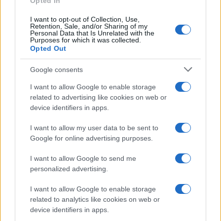
Opted In
I want to opt-out of Collection, Use,
Retention, Sale, and/or Sharing of my
Personal Data that Is Unrelated with the
Purposes for which it was collected.
Opted Out
Google consents
I want to allow Google to enable storage
related to advertising like cookies on web or
device identifiers in apps.
I want to allow my user data to be sent to
Google for online advertising purposes.
I want to allow Google to send me
personalized advertising.
I want to allow Google to enable storage
related to analytics like cookies on web or
device identifiers in apps.