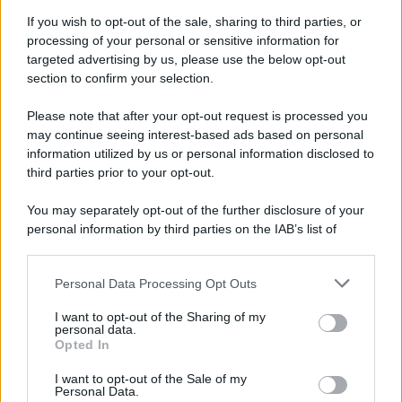
If you wish to opt-out of the sale, sharing to third parties, or
processing of your personal or sensitive information for
targeted advertising by us, please use the below opt-out
section to confirm your selection.
Please note that after your opt-out request is processed you
may continue seeing interest-based ads based on personal
information utilized by us or personal information disclosed to
third parties prior to your opt-out.
You may separately opt-out of the further disclosure of your
personal information by third parties on the IAB’s list of
downstream participants.
Personal Data Processing Opt Outs
This information may also be disclosed by us to third parties
on the IAB’s List of Downstream Participants that may further
I want to opt-out of the Sharing of my
disclose it to other third parties.
personal data.
Opted In
Please note that this website/app uses one or more Google
services and may gather and store information including but
I want to opt-out of the Sale of my
Personal Data.
not limited to your visit or usage behaviour. You may click to