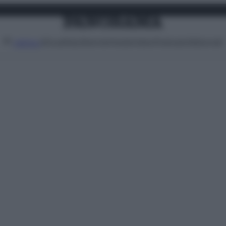
Attualità
Lifestyle
Moda
Video
Podcast
Abbonati
MENU