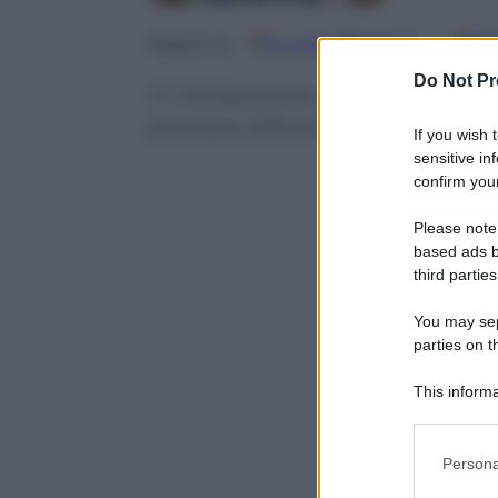
Google
Discover
Fo
Seguici su
Do Not Pr
In Campionato esordio vincente
pensare all’Eurocup. E ad aggi
If you wish 
sensitive in
confirm your
Please note
based ads b
third parties
You may sepa
parties on t
This informa
Participants
Please note
Persona
information 