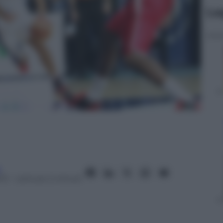
Le
i
13
– Lettura: 2 minuti