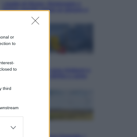
I dubbi di Sinner, fisioterapia a
Torino: Jannik valuta se giocare a
Cincinnati
sonal or
ection to
Cronaca
nterest-
closed to
Dolomiti Superski, ecco rimborsi e
voucher: chi ne ha diritto e come
chiederli
 third
Downstream
er and store
Energia
to grant or
Aiuto! In Italia manca l’energia. I