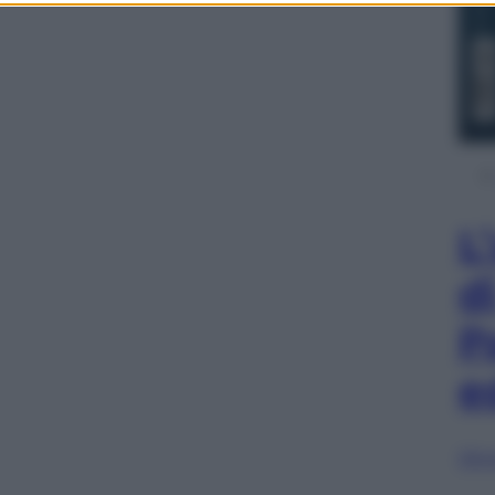
L
d
P
e
Sfog