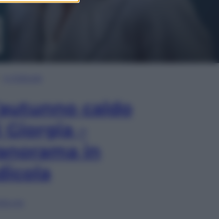
In Edicola
’autunno caldo
i Giorgia –
anorama in
dicola
lia ora