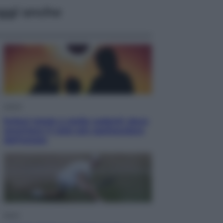
ggi anche
Viaggi
Eclissi totale e stelle cadenti: dove
ammirare il cielo più spettacolare
dell’estate
Sport