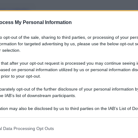
nti preferite
ocess My Personal Information
 contro Pistoia, ma ora è già tempo di
ornare il guardaroba…
to opt-out of the sale, sharing to third parties, or processing of your per
formation for targeted advertising by us, please use the below opt-out s
 selection.
 that after your opt-out request is processed you may continue seeing i
ased on personal information utilized by us or personal information dis
 prior to your opt-out.
rately opt-out of the further disclosure of your personal information by
he IAB’s list of downstream participants.
tion may also be disclosed by us to third parties on the IAB’s List of 
 that may further disclose it to other third parties.
 that this website/app uses one or more Google services and may gath
l Data Processing Opt Outs
including but not limited to your visit or usage behaviour. You may click 