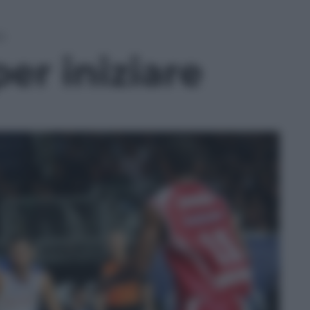
re
er iniziare