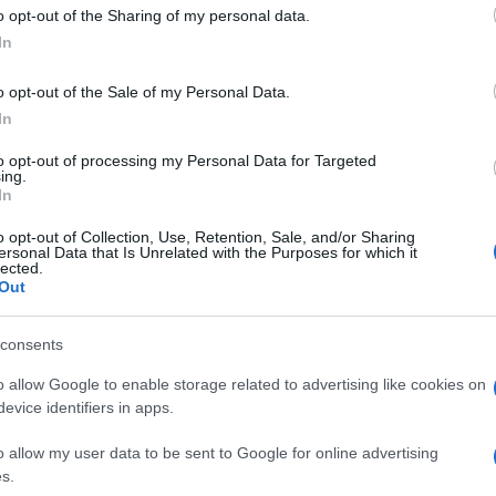
 to Google and its third-party tags to use your data for below specifi
o opt-out of the Sharing of my personal data.
ogle consent section.
In
 una vittoria e 2 punti in classifica. I
primi 2 punti
o opt-out of the Sale of my Personal Data.
biamo vinto in casa, all’esordio contro
Pistoia
.
In
e giusto per noi e per i nostri tifosi.
no oltre
3.000
gli
abbonamenti
venduti ai nostri
to opt-out of processing my Personal Data for Targeted
ing.
ttà sia attaccata alla squadra: non c’era bisogno di
In
.
o opt-out of Collection, Use, Retention, Sale, and/or Sharing
i godersi la vittoria che già con la testa siamo a
ersonal Data that Is Unrelated with the Purposes for which it
avuto un paio di giorni per preparare al meglio la
lected.
Dragons. Giochiamo di nuovo in casa e, ovviamente,
Out
ci 2 punti per strada. Perché, sembra scontato, ma
ere.
consents
do vero e bisogna tirar fuori i
vestiti invernali
.
a quindi, tra un allenamento e una partita, troverò
o allow Google to enable storage related to advertising like cookies on
in città o nei tanti outlet che ci sono nei dintorni.
evice identifiers in apps.
azza che qualche consiglio me lo può dare. 😉
o allow my user data to be sent to Google for online advertising
mia rubrica aiuti ad avvicinarvi a questo super
s.