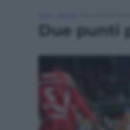
Home
»
Attualità
»
Due punti per inizia
Due punti p