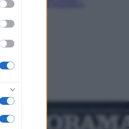
ed purposes
quattro ostacoli che minacciano il
nostro futuro